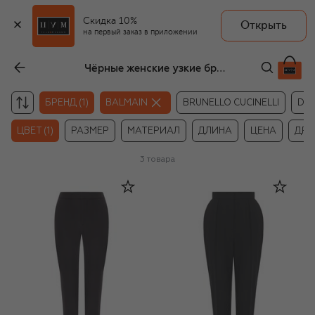
Скидка 10%
Открыть
на первый заказ в приложении
Чёрные женские узкие брюки Balmain
БРЕНД (1)
BALMAIN
BRUNELLO CUCINELLI
DO
ЦВЕТ (1)
РАЗМЕР
МАТЕРИАЛ
ДЛИНА
ЦЕНА
ДРУ
3
товара