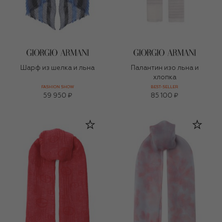
Шарф из шелка и льна
Палантин изо льна и
хлопка
FASHION SHOW
BEST-SELLER
59 950 ₽
85 100 ₽