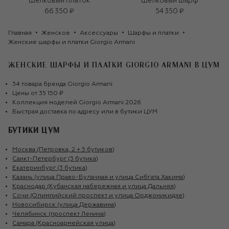
Шелковый платок
Шелковый шарф
66 350 ₽
54 350 ₽
Главная
Женское
Аксессуары
Шарфы и платки
Женские шарфы и платки Giorgio Armani
ЖЕНСКИЕ ШАРФЫ И ПЛАТКИ GIORGIO ARMANI
В ЦУМ
34
товара
бренда
Giorgio Armani
Цены от
35 150 ₽
Коллекция моделей
Giorgio Armani
2026
Быстрая доставка по адресу или в бутики ЦУМ
БУТИКИ ЦУМ
Москва (Петровка, 2 + 5 бутиков)
Санкт-Петербург (3 бутика)
Екатеринбург (3 бутика)
Казань (улица Право-Булачная и улица Сибгата Хакима)
Краснодар (Кубанская набережная и улица Дальняя)
Сочи (Олимпийский проспект и улица Орджоникидзе)
Новосибирск (улица Державина)
Челябинск (проспект Ленина)
Самара (Красноармейская улица)