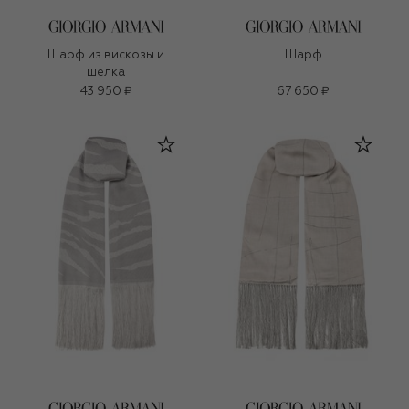
Шарф из вискозы и
Шарф
шелка
43 950 ₽
67 650 ₽