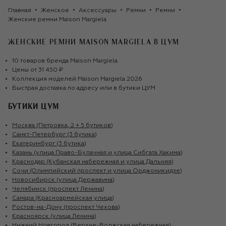
Главная
Женское
Аксессуары
Ремни
Ремни
Женские ремни Maison Margiela
ЖЕНСКИЕ РЕМНИ MAISON MARGIELA
В ЦУМ
10
товаров
бренда
Maison Margiela
Цены от
31 450 ₽
Коллекция моделей
Maison Margiela
2026
Быстрая доставка по адресу или в бутики ЦУМ
БУТИКИ ЦУМ
Москва (Петровка, 2 + 5 бутиков)
Санкт-Петербург (3 бутика)
Екатеринбург (3 бутика)
Казань (улица Право-Булачная и улица Сибгата Хакима)
Краснодар (Кубанская набережная и улица Дальняя)
Сочи (Олимпийский проспект и улица Орджоникидзе)
Новосибирск (улица Державина)
Челябинск (проспект Ленина)
Самара (Красноармейская улица)
Ростов-на-Дону (проспект Чехова)
Красноярск (улица Ленина)
Нижний Новгород (Верхне-Волжская набережная)