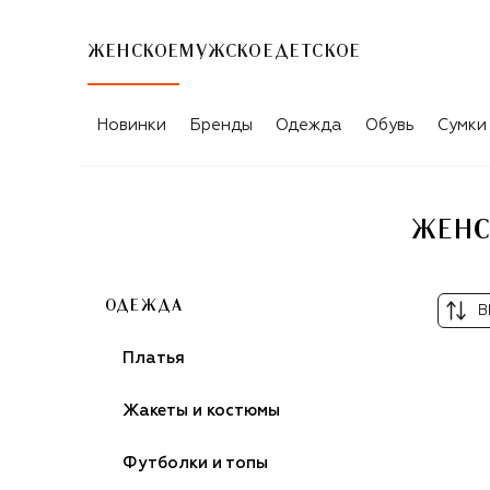
ЖЕНСКОЕ
МУЖСКОЕ
ДЕТСКОЕ
ЖЕНСКАЯ ВЕРХНЯЯ ОДЕЖДА DOLCE 
Новинки
Бренды
Одежда
Обувь
Сумки
ЖЕНС
ОДЕЖДА
В
Платья
Жакеты и костюмы
Футболки и топы