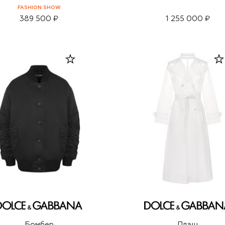
FASHION SHOW
389 500 ₽
1 255 000 ₽
Бомбер
Плащ