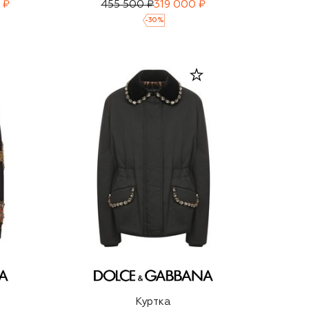
 ₽
455 500 ₽
319 000 ₽
-
30
%
Куртка