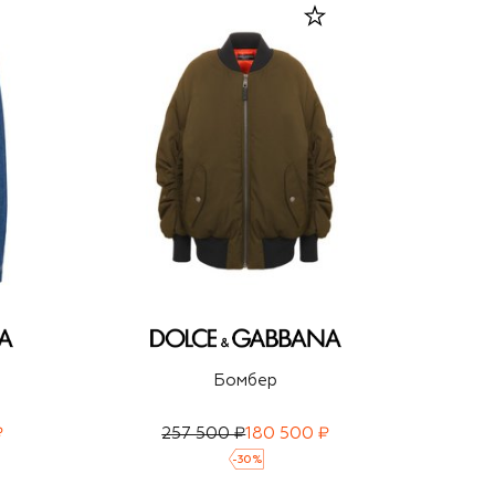
Бомбер
₽
257 500 ₽
180 500 ₽
-
30
%