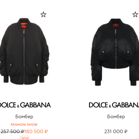
Бомбер
Бомбер
FASHION SHOW
257 500 ₽
180 500 ₽
231 000 ₽
-
30
%