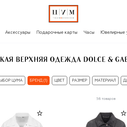
& GABBANA
Аксессуары
Подарочные карты
Часы
Ювелирные 
КАЯ ВЕРХНЯЯ ОДЕЖДА DOLCE & GA
ЫБОР ЦУМА
БРЕНД (1)
ЦВЕТ
РАЗМЕР
МАТЕРИАЛ
Д
58
товаров