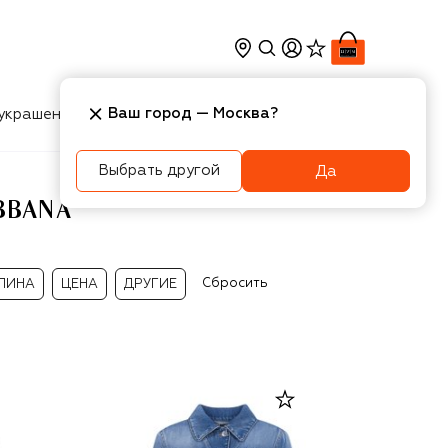
Ваш город —
Москва
?
украшения
Косметика
Интерьер
Новости
Выбрать другой
Да
BBANA
Сбросить
ЛИНА
ЦЕНА
ДРУГИЕ