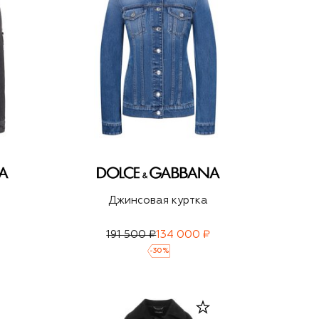
Джинсовая куртка
191 500 ₽
134 000 ₽
-
30
%