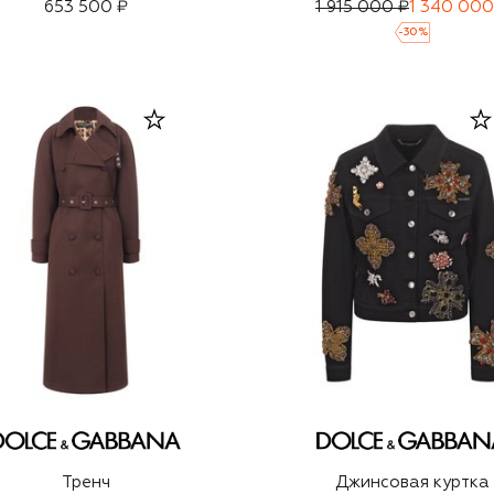
653 500 ₽
1 915 000 ₽
1 340 000
-
30
%
Тренч
Джинсовая куртка