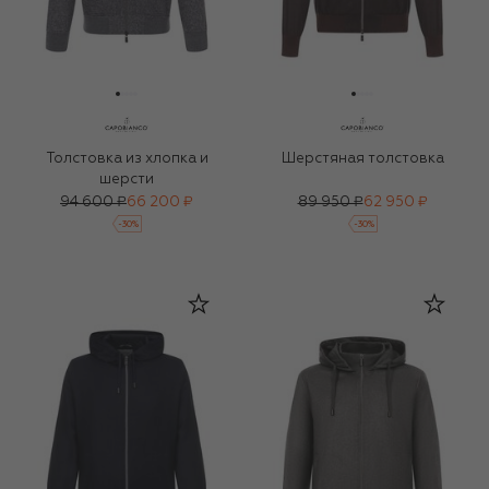
Толстовка из хлопка и
Шерстяная толстовка
шерсти
94 600 ₽
66 200 ₽
89 950 ₽
62 950 ₽
-
30
%
-
30
%