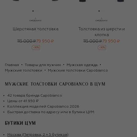
Шерстяная толстовка
Толстовка из шерсти и
хлопка
115 000 ₽
79 950 ₽
115 000 ₽
79 950 ₽
-
30
%
-
30
%
Главная
Товары для мужчин
Мужская одежда
Мужские толстовки
Мужские толстовки Capobianco
МУЖСКИЕ ТОЛСТОВКИ CAPOBIANCO
В ЦУМ
42
товара
бренда
Capobianco
Цены от
41 950 ₽
Коллекция моделей
Capobianco
2026
Быстрая доставка по адресу или в бутики ЦУМ
БУТИКИ ЦУМ
Москва (Петровка, 2 + 5 бутиков)