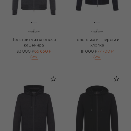
Толстовка из хлопка и
Толстовка из шерсти и
кашемира
хлопка
93 800 ₽
65 650 ₽
111 000 ₽
77 700 ₽
-
30
%
-
30
%