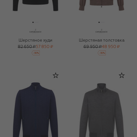
Шерстяное худи
Шерстяная толстовка
82 650 ₽
57 850 ₽
69 950 ₽
48 950 ₽
-
30
%
-
30
%