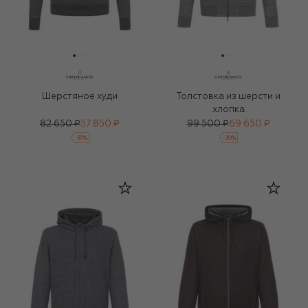
Шерстяное худи
Толстовка из шерсти и
хлопка
82 650 ₽
57 850 ₽
99 500 ₽
69 650 ₽
-
30
%
-
30
%