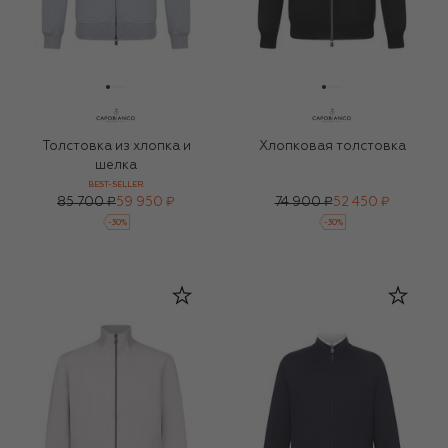
Толстовка из хлопка и
Хлопковая толстовка
шелка
BEST-SELLER
85 700 ₽
59 950 ₽
74 900 ₽
52 450 ₽
-
30
%
-
30
%