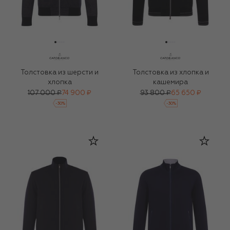
Толстовка из шерсти и
Толстовка из хлопка и
хлопка
кашемира
107 000 ₽
74 900 ₽
93 800 ₽
65 650 ₽
-
30
%
-
30
%