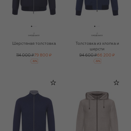
Шерстяная толстовка
Толстовка из хлопка и
шерсти
114 000 ₽
79 800 ₽
94 600 ₽
66 200 ₽
-
30
%
-
30
%