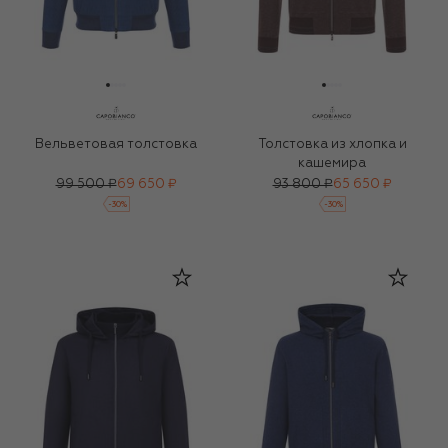
Вельветовая толстовка
Толстовка из хлопка и
кашемира
99 500 ₽
69 650 ₽
93 800 ₽
65 650 ₽
-
30
%
-
30
%