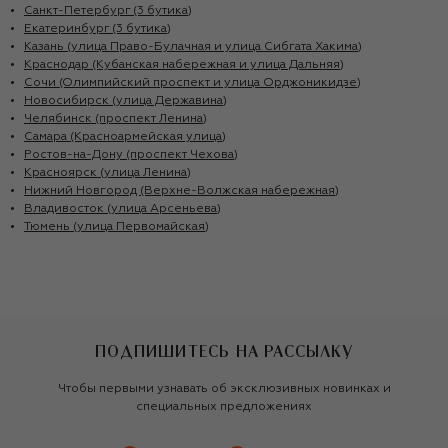
Санкт-Петербург (3 бутика)
Екатеринбург (3 бутика)
Казань (улица Право-Булачная и улица Сибгата Хакима)
Краснодар (Кубанская набережная и улица Дальняя)
Сочи (Олимпийский проспект и улица Орджоникидзе)
Новосибирск (улица Державина)
Челябинск (проспект Ленина)
Самара (Красноармейская улица)
Ростов-на-Дону (проспект Чехова)
Красноярск (улица Ленина)
Нижний Новгород (Верхне-Волжская набережная)
Владивосток (улица Арсеньева)
Тюмень (улица Первомайская)
ПОДПИШИТЕСЬ НА РАССЫЛКУ
Чтобы первыми узнавать об эксклюзивных новинках и
специальных предложениях