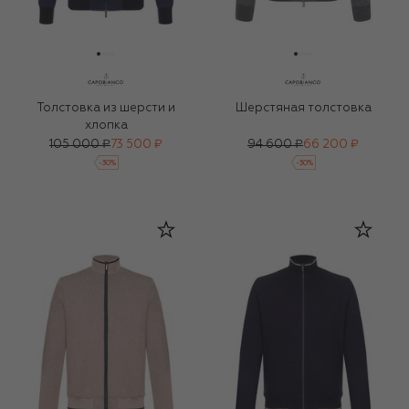
Толстовка из шерсти и
Шерстяная толстовка
хлопка
105 000 ₽
73 500 ₽
94 600 ₽
66 200 ₽
-
30
%
-
30
%