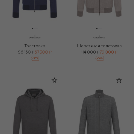
Толстовка
Шерстяная толстовка
96 150 ₽
67 300 ₽
114 000 ₽
79 800 ₽
-
30
%
-
30
%