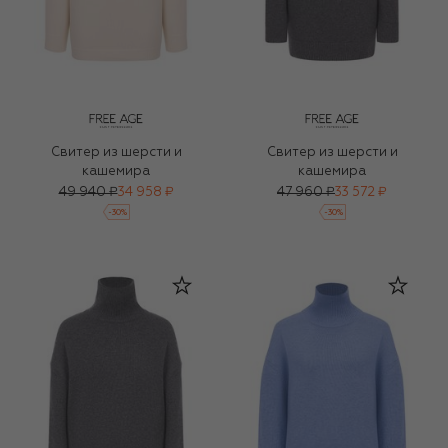
Свитер из шерсти и
Свитер из шерсти и
кашемира
кашемира
49 940 ₽
34 958 ₽
47 960 ₽
33 572 ₽
-
30
%
-
30
%