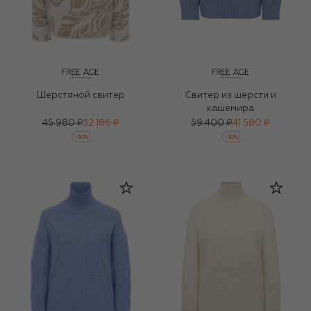
Шерстяной свитер
Свитер из шерсти и
кашемира
45 980 ₽
32 186 ₽
59 400 ₽
41 580 ₽
-
30
%
-
30
%