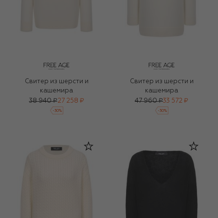
Свитер из шерсти и
Свитер из шерсти и
кашемира
кашемира
38 940 ₽
27 258 ₽
47 960 ₽
33 572 ₽
-
30
%
-
30
%