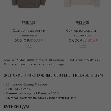
Свитер из шерсти и
Свитер из шерсти и
кашемира
кашемира
56 540 ₽
39 578 ₽
40 000 ₽
28 000 ₽
-
30
%
-
30
%
Главная
Женское
Женская одежда
Трикотаж
Свитеры
Женские трикотажные свитеры Freeage
ЖЕНСКИЕ ТРИКОТАЖНЫЕ СВИТЕРЫ FREEAGE
В ЦУМ
26
товаров
бренда
Freeage
Цены от
25 256 ₽
Коллекция моделей
Freeage
2026
Быстрая доставка по адресу или в бутики ЦУМ
БУТИКИ ЦУМ