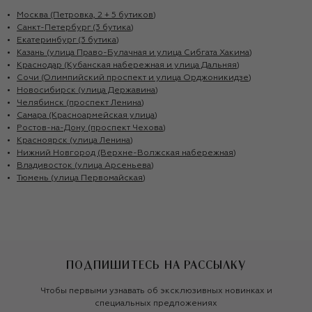
Москва (Петровка, 2 + 5 бутиков)
Санкт-Петербург (3 бутика)
Екатеринбург (3 бутика)
Казань (улица Право-Булачная и улица Сибгата Хакима)
Краснодар (Кубанская набережная и улица Дальняя)
Сочи (Олимпийский проспект и улица Орджоникидзе)
Новосибирск (улица Державина)
Челябинск (проспект Ленина)
Самара (Красноармейская улица)
Ростов-на-Дону (проспект Чехова)
Красноярск (улица Ленина)
Нижний Новгород (Верхне-Волжская набережная)
Владивосток (улица Арсеньева)
Тюмень (улица Первомайская)
ПОДПИШИТЕСЬ НА РАССЫЛКУ
Чтобы первыми узнавать об эксклюзивных новинках и
специальных предложениях