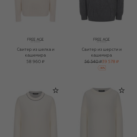
Свитер из шелка и
Свитер из шерсти и
кашемира
кашемира
58 960 ₽
56 540 ₽
39 578 ₽
-
30
%