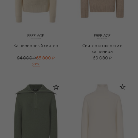
Кашемировый свитер
Свитер из шерсти и
кашемира
94 000 ₽
65 800 ₽
69 080 ₽
-
30
%