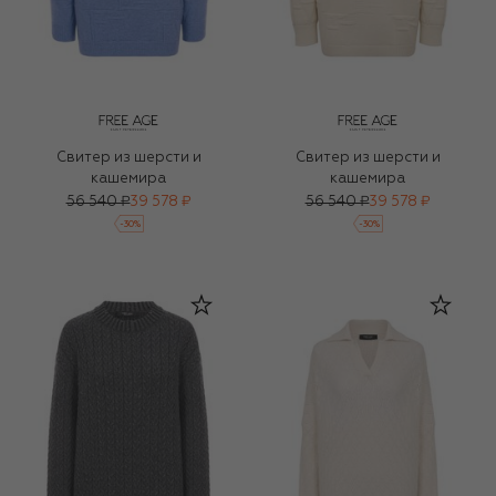
Свитер из шерсти и
Свитер из шерсти и
кашемира
кашемира
56 540 ₽
39 578 ₽
56 540 ₽
39 578 ₽
-
30
%
-
30
%