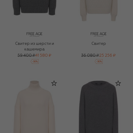
Свитер из шерсти и
Свитер
кашемира
59 400 ₽
41 580 ₽
36 080 ₽
25 256 ₽
-
30
%
-
30
%