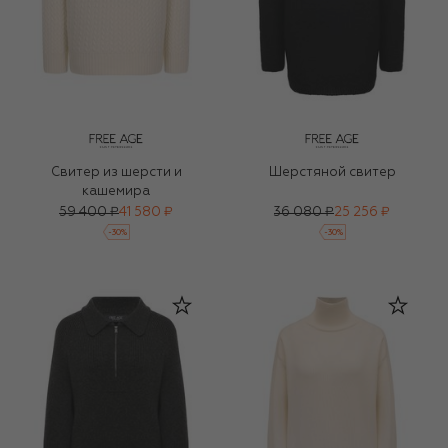
Свитер из шерсти и
Шерстяной свитер
кашемира
59 400 ₽
41 580 ₽
36 080 ₽
25 256 ₽
-
30
%
-
30
%