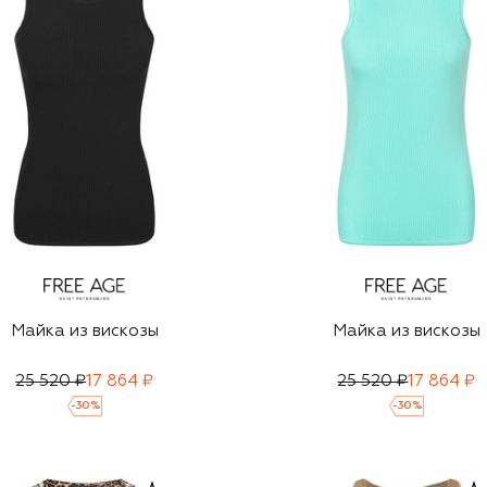
Майка из вискозы
Майка из вискозы
25 520 ₽
17 864 ₽
25 520 ₽
17 864 ₽
-
30
%
-
30
%