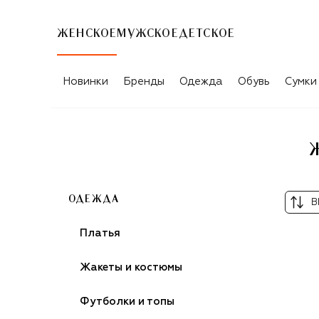
ЖЕНСКОЕ
МУЖСКОЕ
ДЕТСКОЕ
ЖЕНСКИЕ ФУТБОЛКИ И ТОПЫ FREEA
Новинки
Бренды
Одежда
Обувь
Сумки
ОДЕЖДА
В
Платья
Жакеты и костюмы
Футболки и топы