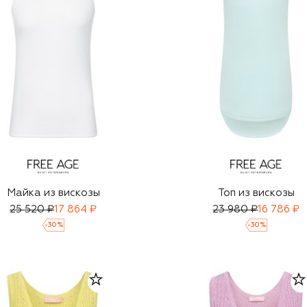
Майка из вискозы
Топ из вискозы
25 520 ₽
17 864 ₽
23 980 ₽
16 786 ₽
-
30
%
-
30
%