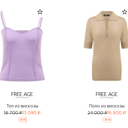
Топ из вискозы
Поло из вискозы
18 700 ₽
13 090 ₽
24 000 ₽
16 800 ₽
-
30
%
-
30
%