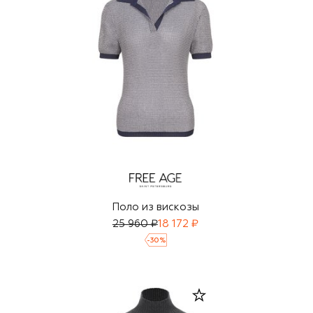
Поло из вискозы
25 960 ₽
18 172 ₽
-
30
%