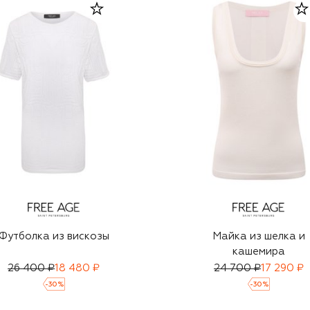
Футболка из вискозы
Майка из шелка и
кашемира
26 400 ₽
18 480 ₽
24 700 ₽
17 290 ₽
-
30
%
-
30
%