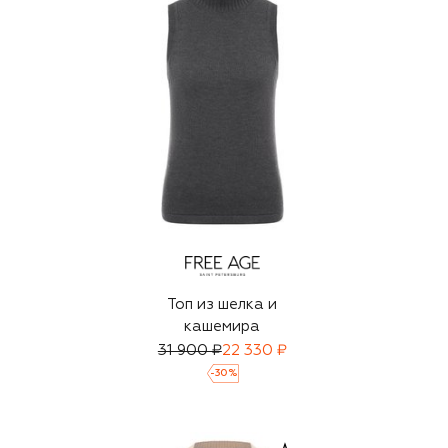
Топ из шелка и
кашемира
31 900 ₽
22 330 ₽
-
30
%