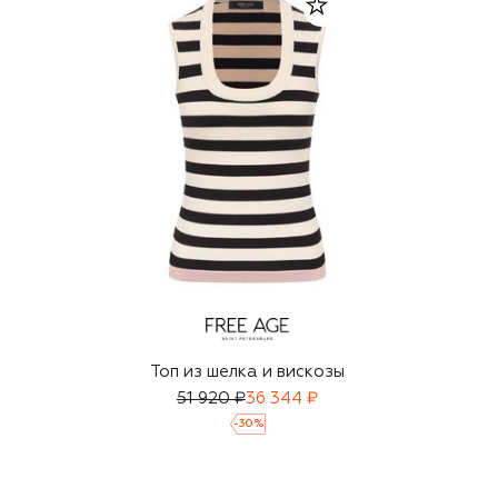
Топ из шелка и вискозы
51 920 ₽
36 344 ₽
-
30
%