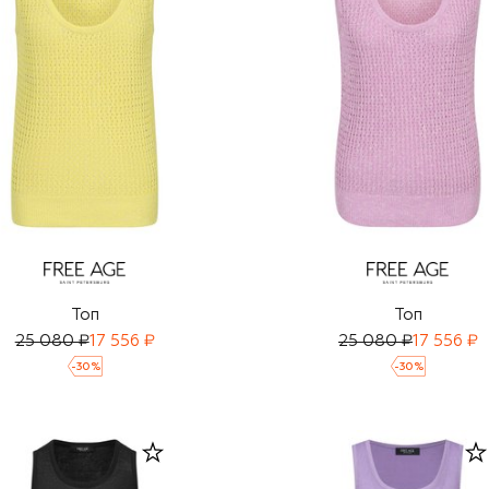
Топ
Топ
25 080 ₽
17 556 ₽
25 080 ₽
17 556 ₽
-
30
%
-
30
%