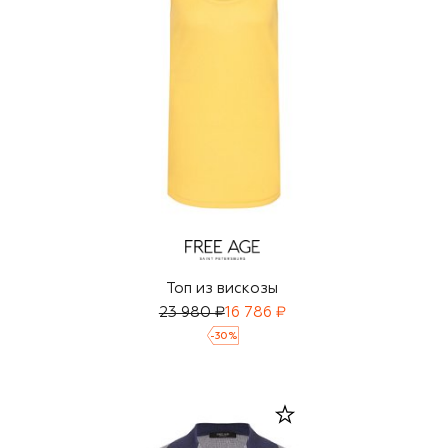
Топ из вискозы
23 980 ₽
16 786 ₽
-
30
%