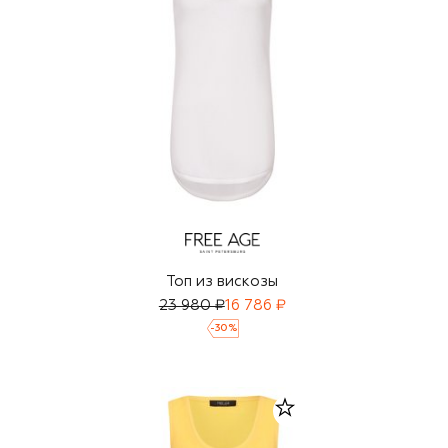
Топ из вискозы
23 980 ₽
16 786 ₽
-
30
%