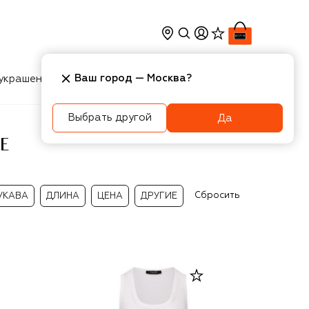
Ваш город —
Москва
?
украшения
Косметика
Интерьер
Новости
Выбрать другой
Да
E
Сбросить
УКАВА
ДЛИНА
ЦЕНА
ДРУГИЕ