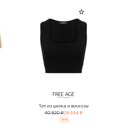
Топ из шелка и вискозы
40 920 ₽
28 644 ₽
-
30
%