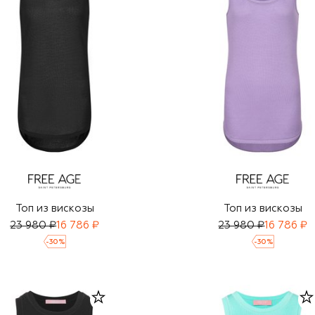
Топ из вискозы
Топ из вискозы
23 980 ₽
16 786 ₽
23 980 ₽
16 786 ₽
-
30
%
-
30
%