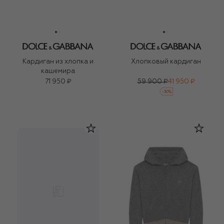
Кардиган из хлопка и
Хлопковый кардиган
кашемира
71 950 ₽
59 900 ₽
41 950 ₽
-
30
%