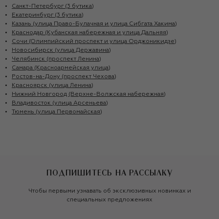
Санкт-Петербург (3 бутика)
Екатеринбург (3 бутика)
Казань (улица Право-Булачная и улица Сибгата Хакима)
Краснодар (Кубанская набережная и улица Дальняя)
Сочи (Олимпийский проспект и улица Орджоникидзе)
Новосибирск (улица Державина)
Челябинск (проспект Ленина)
Самара (Красноармейская улица)
Ростов-на-Дону (проспект Чехова)
Красноярск (улица Ленина)
Нижний Новгород (Верхне-Волжская набережная)
Владивосток (улица Арсеньева)
Тюмень (улица Первомайская)
ПОДПИШИТЕСЬ НА РАССЫЛКУ
Чтобы первыми узнавать об эксклюзивных новинках и
специальных предложениях