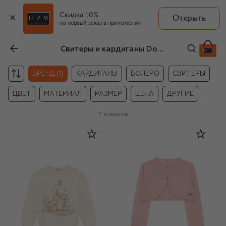
Скидка 10%
Открыть
на первый заказ в приложении
Свитеры и кардиганы Dolce & Gabbana для новорождённых
С
БРЕНД (1)
КАРДИГАНЫ
БОЛЕРО
СВИТЕРЫ
ЦВЕТ
МАТЕРИАЛ
РАЗМЕР
ЦЕНА
ДРУГИЕ
7
товаров