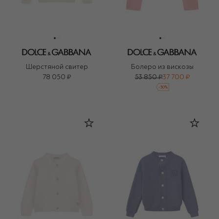
Шерстяной свитер
Болеро из вискозы
78 050 ₽
53 850 ₽
37 700 ₽
-
30
%