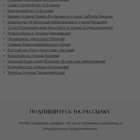
Санкт-Петербург (3 бутика)
Екатеринбург (3 бутика)
Казань (улица Право-Булачная и улица Сибгата Хакима)
Краснодар (Кубанская набережная и улица Дальняя)
Сочи (Олимпийский проспект и улица Орджоникидзе)
Новосибирск (улица Державина)
Челябинск (проспект Ленина)
Самара (Красноармейская улица)
Ростов-на-Дону (проспект Чехова)
Красноярск (улица Ленина)
Нижний Новгород (Верхне-Волжская набережная)
Владивосток (улица Арсеньева)
Тюмень (улица Первомайская)
ПОДПИШИТЕСЬ НА РАССЫЛКУ
Чтобы первыми узнавать об эксклюзивных новинках и
специальных предложениях