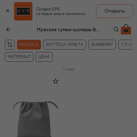
Скидка 10%
Открыть
на первый заказ в приложении
Мужские сумки-шоперы Balenciaga
БРЕНД (1)
BOTTEGA VENETA
BURBERRY
C.P. C
МАТЕРИАЛ
ЦЕНА
1
товар