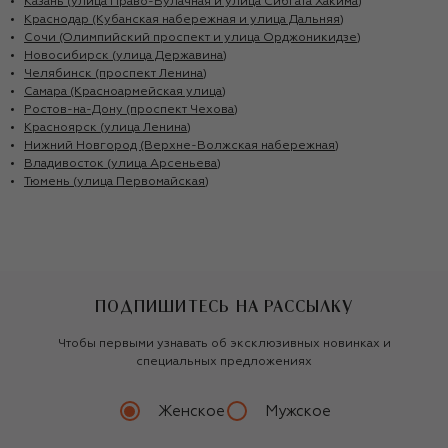
Казань (улица Право-Булачная и улица Сибгата Хакима)
Краснодар (Кубанская набережная и улица Дальняя)
Сочи (Олимпийский проспект и улица Орджоникидзе)
Новосибирск (улица Державина)
Челябинск (проспект Ленина)
Самара (Красноармейская улица)
Ростов-на-Дону (проспект Чехова)
Красноярск (улица Ленина)
Нижний Новгород (Верхне-Волжская набережная)
Владивосток (улица Арсеньева)
Тюмень (улица Первомайская)
ПОДПИШИТЕСЬ НА РАССЫЛКУ
Чтобы первыми узнавать об эксклюзивных новинках и
специальных предложениях
Женское
Мужское