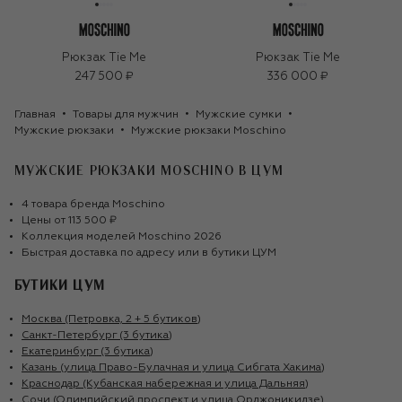
Рюкзак Tie Me
Рюкзак Tie Me
247 500 ₽
336 000 ₽
Главная
Товары для мужчин
Мужские сумки
Мужские рюкзаки
Мужские рюкзаки Moschino
МУЖСКИЕ РЮКЗАКИ MOSCHINO
В ЦУМ
4
товара
бренда
Moschino
Цены от
113 500 ₽
Коллекция моделей
Moschino
2026
Быстрая доставка по адресу или в бутики ЦУМ
БУТИКИ ЦУМ
Москва (Петровка, 2 + 5 бутиков)
Санкт-Петербург (3 бутика)
Екатеринбург (3 бутика)
Казань (улица Право-Булачная и улица Сибгата Хакима)
Краснодар (Кубанская набережная и улица Дальняя)
Сочи (Олимпийский проспект и улица Орджоникидзе)