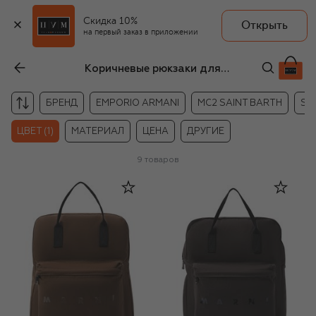
Скидка 10%
Открыть
на первый заказ в приложении
Коричневые рюкзаки для детей
БРЕНД
EMPORIO ARMANI
MC2 SAINT BARTH
SP
ЦВЕТ (1)
МАТЕРИАЛ
ЦЕНА
ДРУГИЕ
9
товаров