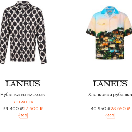
Рубашка из вискозы
Хлопковая рубашк
BEST-SELLER
39 400 ₽
27 600 ₽
40 950 ₽
28 650 ₽
-
30
%
-
30
%