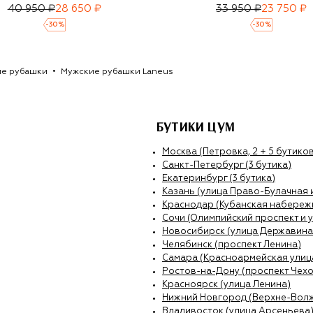
40 950 ₽
28 650 ₽
33 950 ₽
23 750 ₽
-
30
%
-
30
%
е рубашки
Мужские рубашки Laneus
БУТИКИ ЦУМ
Москва (Петровка, 2 + 5 бутиков
Санкт-Петербург (3 бутика)
Екатеринбург (3 бутика)
Казань (улица Право-Булачная 
Краснодар (Кубанская набережн
Сочи (Олимпийский проспект и 
Новосибирск (улица Державина
Челябинск (проспект Ленина)
Самара (Красноармейская улиц
Ростов-на-Дону (проспект Чехо
Красноярск (улица Ленина)
Нижний Новгород (Верхне-Вол
Владивосток (улица Арсеньева