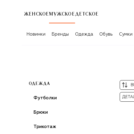
ЖЕНСКОЕ
МУЖСКОЕ
ДЕТСКОЕ
МУЖСКИЕ РУБАШКИ LANEUS
Новинки
Бренды
Одежда
Обувь
Сумки
ОДЕЖДА
В
ДЕТА
Футболки
Брюки
Трикотаж