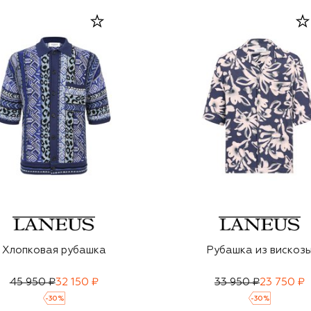
Хлопковая рубашка
Рубашка из вискоз
45 950 ₽
32 150 ₽
33 950 ₽
23 750 ₽
-
30
%
-
30
%