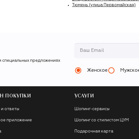
Тюмень (улица Первомайская)
и специальных предложениях
Женское
Мужско
Н ПОКУПКИ
УСЛУГИ
 и ответы
Шопинг-сервисы
ое приложение
Шопинг со стилистом ЦУМ
а
Подарочная карта