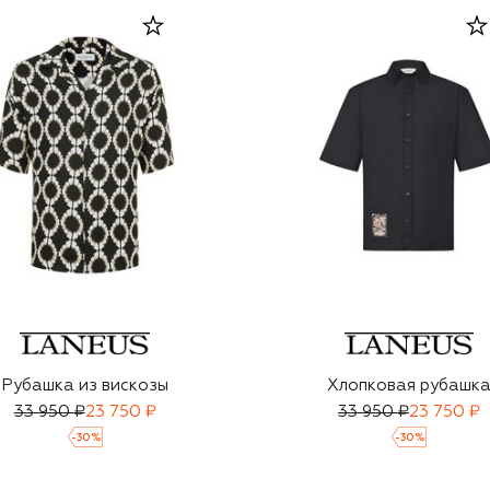
Рубашка из вискозы
Хлопковая рубашк
33 950 ₽
23 750 ₽
33 950 ₽
23 750 ₽
-
30
%
-
30
%