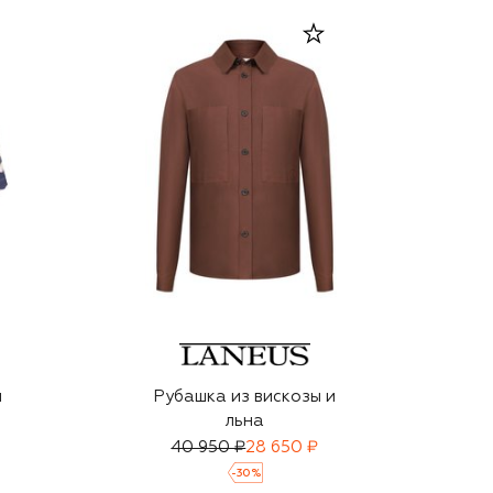
ы
Рубашка из вискозы и
льна
40 950 ₽
28 650 ₽
-
30
%