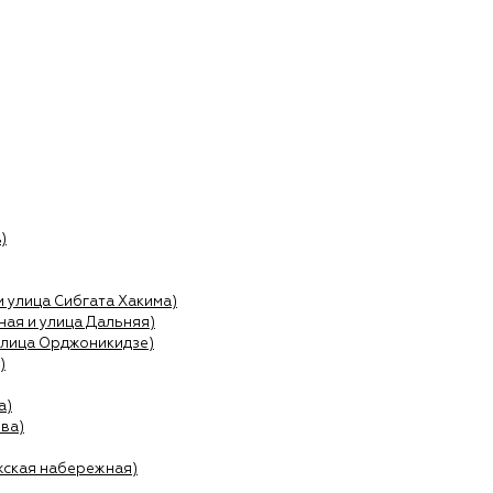
)
и улица Сибгата Хакима)
ая и улица Дальняя)
улица Орджоникидзе)
)
а)
ва)
жская набережная)
)