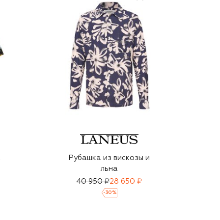
а
Рубашка из вискозы и
льна
40 950 ₽
28 650 ₽
-
30
%