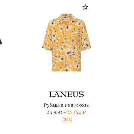
а
Рубашка из вискозы
33 950 ₽
23 750 ₽
-
30
%