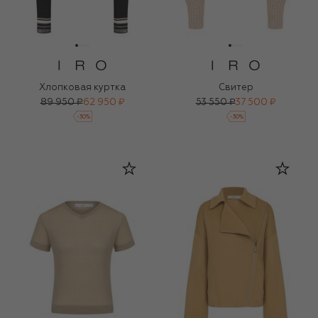
Хлопковая куртка
Свитер
89 950 ₽
62 950 ₽
53 550 ₽
37 500 ₽
-
30
%
-
30
%