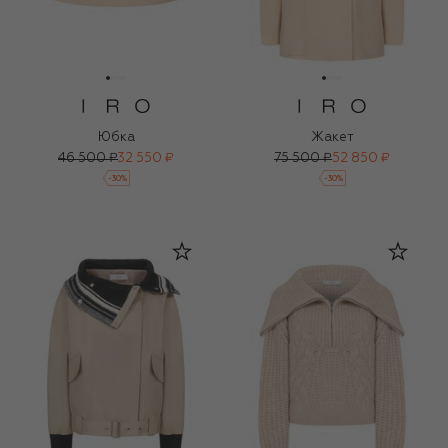
Юбка
Жакет
46 500 ₽
32 550 ₽
75 500 ₽
52 850 ₽
-
30
%
-
30
%