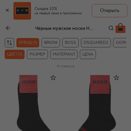
Скидка 10%
Открыть
на первый заказ в приложении
Чёрные мужские носки HUGO
БРЕНД (1)
BRIONI
BOSS
DSQUARED2
GIORGI
ЦВЕТ (1)
РАЗМЕР
МАТЕРИАЛ
ЦЕНА
8
товаров