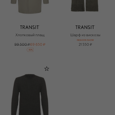
Хлопковый плащ
Шарф из вискозы
FASHION SHOW
99 500 ₽
69 650 ₽
21 550 ₽
-
30
%