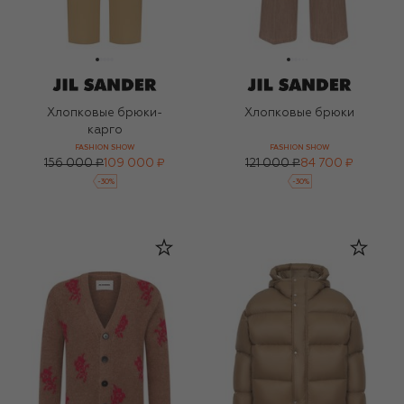
Хлопковые брюки-
Хлопковые брюки
карго
FASHION SHOW
FASHION SHOW
156 000 ₽
109 000 ₽
121 000 ₽
84 700 ₽
-
30
%
-
30
%