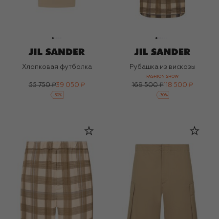
Хлопковая футболка
Рубашка из вискозы
FASHION SHOW
55 750 ₽
39 050 ₽
169 500 ₽
118 500 ₽
-
30
%
-
30
%