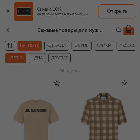
Скидка 10%
Открыть
на первый заказ в приложении
Бежевые товары для мужчин Jil Sander
БРЕНД (1)
ОДЕЖДА
ОБУВЬ
СУМКИ
АКСЕССУ
ЦВЕТ (1)
ЦЕНА
ДРУГИЕ
36
товаров