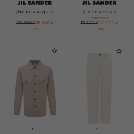
Джинсовая куртка
Хлопковое поло
FASHION SHOW
169 500 ₽
118 500 ₽
171 500 ₽
120 000 ₽
-
30
%
-
30
%