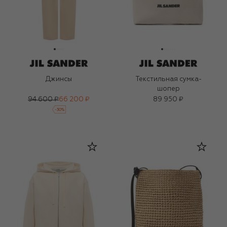
Джинсы
Текстильная сумка-
шопер
94 600 ₽
66 200 ₽
89 950 ₽
-
30
%