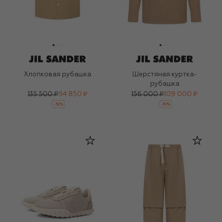
Хлопковая рубашка
Шерстяная куртка-
рубашка
135 500 ₽
94 850 ₽
156 000 ₽
109 000 ₽
-
30
%
-
30
%