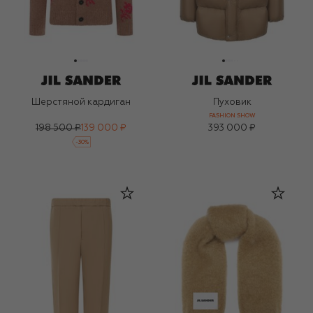
Шерстяной кардиган
Пуховик
FASHION SHOW
198 500 ₽
139 000 ₽
393 000 ₽
-
30
%