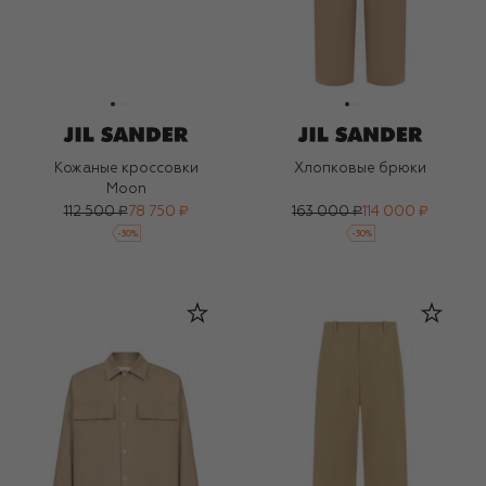
Кожаные кроссовки
Хлопковые брюки
Moon
112 500 ₽
78 750 ₽
163 000 ₽
114 000 ₽
-
30
%
-
30
%