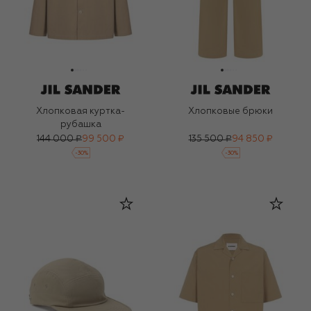
Хлопковая куртка-
Хлопковые брюки
рубашка
144 000 ₽
99 500 ₽
135 500 ₽
94 850 ₽
-
30
%
-
30
%