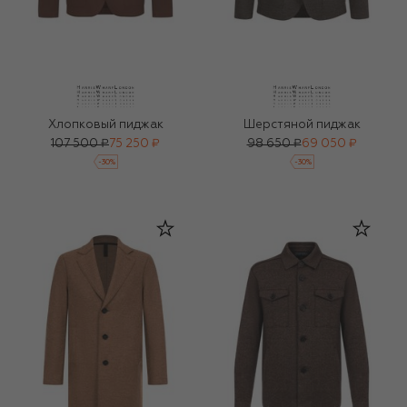
Хлопковый пиджак
Шерстяной пиджак
107 500 ₽
75 250 ₽
98 650 ₽
69 050 ₽
-
30
%
-
30
%