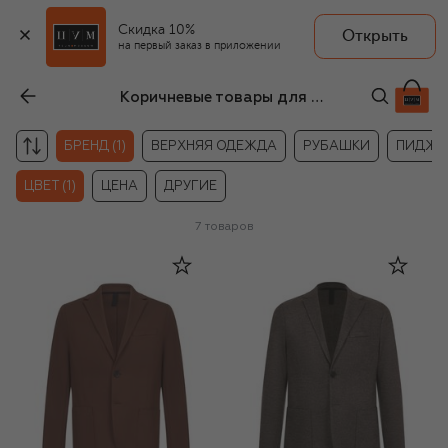
Скидка 10%
Открыть
на первый заказ в приложении
Коричневые товары для мужчин Harris Wharf London
БРЕНД (1)
ВЕРХНЯЯ ОДЕЖДА
РУБАШКИ
ПИДЖА
ЦВЕТ (1)
ЦЕНА
ДРУГИЕ
7
товаров