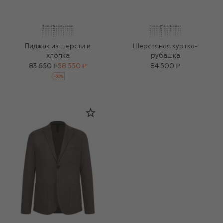
Пиджак из шерсти и
Шерстяная куртка-
хлопка
рубашка
83 650 ₽
58 550 ₽
84 500 ₽
-
30
%