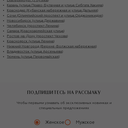
Екатеринбург (3 бутика)
Казань (улица Право-Булачная и улица Сибгата Хакима)
Краснодар (Кубанская набережная и улица Дальняя)
Сочи (Олимпийский проспект и улица Орджоникидзе)
Новосибирск (улица Державина)
Челябинск (проспект Ленина)
Самара (Красноармейская улица)
Ростов-на-Дону (проспект Чехова)
Красноярск (улица Ленина)
Нижний Новгород (Верхне-Волжская набережная)
Владивосток (улица Арсеньева)
Тюмень (улица Первомайская)
ПОДПИШИТЕСЬ НА РАССЫЛКУ
Чтобы первыми узнавать об эксклюзивных новинках и
специальных предложениях
Женское
Мужское