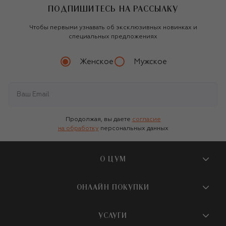
ПОДПИШИТЕСЬ НА РАССЫЛКУ
Чтобы первыми узнавать об эксклюзивных новинках и
специальных предложениях
Женское
Мужское
Продолжая, вы даете
согласие
на обработку
персональных данных
О ЦУМ
О магазине
ОНЛАЙН ПОКУПКИ
Новости и события
Вопросы и ответы
УСЛУГИ
Бутики и ПВЗ ЦУМ