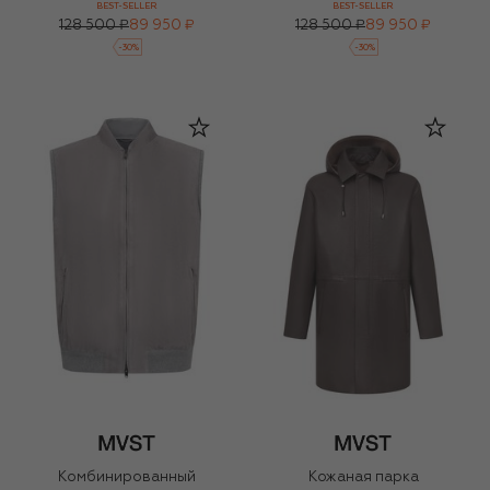
BEST-SELLER
BEST-SELLER
128 500 ₽
89 950 ₽
128 500 ₽
89 950 ₽
-
30
%
-
30
%
Комбинированный
Кожаная парка