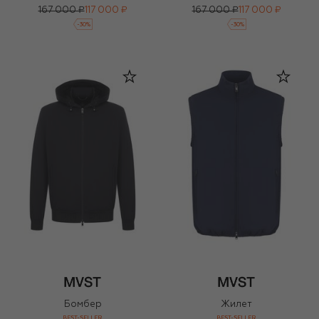
167 000 ₽
117 000 ₽
167 000 ₽
117 000 ₽
-
30
%
-
30
%
Бомбер
Жилет
BEST-SELLER
BEST-SELLER