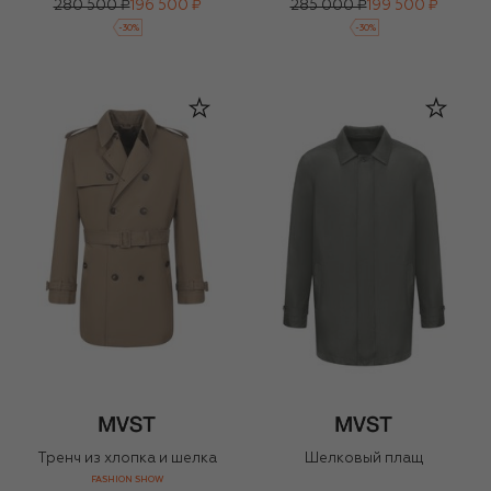
280 500 ₽
196 500 ₽
285 000 ₽
199 500 ₽
-
30
%
-
30
%
Тренч из хлопка и шелка
Шелковый плащ
FASHION SHOW