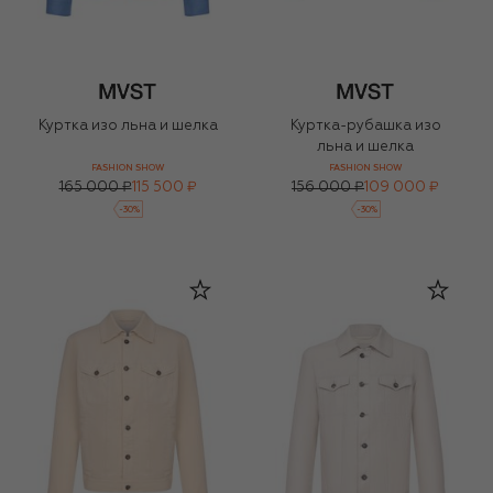
Куртка изо льна и шелка
Куртка-рубашка изо
льна и шелка
FASHION SHOW
FASHION SHOW
165 000 ₽
115 500 ₽
156 000 ₽
109 000 ₽
-
30
%
-
30
%