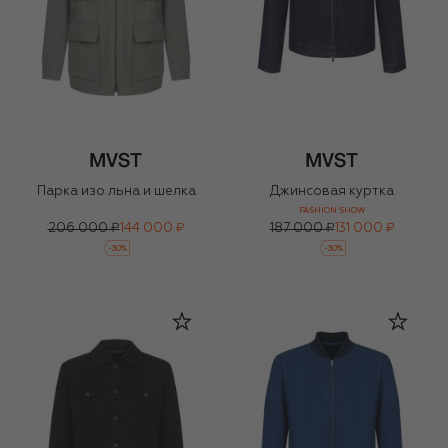
Парка изо льна и шелка
Джинсовая куртка
FASHION SHOW
206 000 ₽
144 000 ₽
187 000 ₽
131 000 ₽
-
30
%
-
30
%