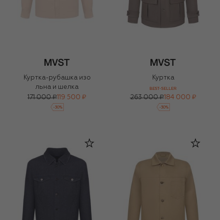
Куртка-рубашка изо
Куртка
льна и шелка
BEST-SELLER
171 000 ₽
119 500 ₽
263 000 ₽
184 000 ₽
-
30
%
-
30
%