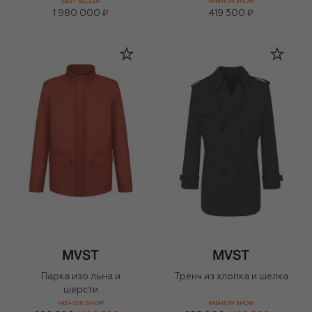
BEST-SELLER
FASHION SHOW
1 980 000 ₽
419 500 ₽
Парка изо льна и
Тренч из хлопка и шелка
шерсти
FASHION SHOW
FASHION SHOW