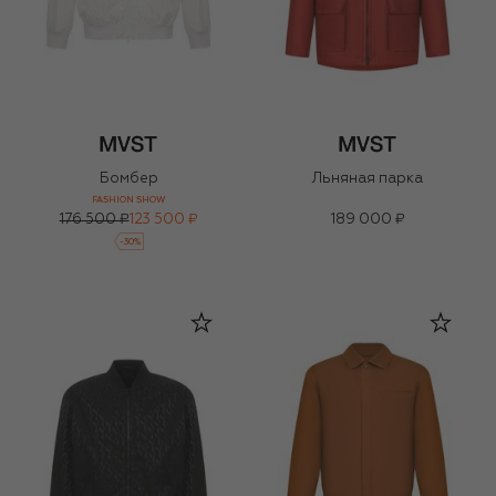
Бомбер
Льняная парка
FASHION SHOW
176 500 ₽
123 500 ₽
189 000 ₽
-
30
%