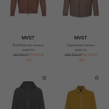
Бомбер изо льна и
Парка изо льна и
шерсти
шерсти
193 500 ₽
135 500 ₽
280 500 ₽
196 500 ₽
-
30
%
-
30
%