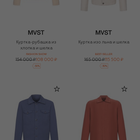
Куртка-рубашка из
Куртка изо льна и шелка
хлопка и шелка
FASHION SHOW
BEST-SELLER
154 000 ₽
108 000 ₽
165 000 ₽
115 500 ₽
-
30
%
-
30
%