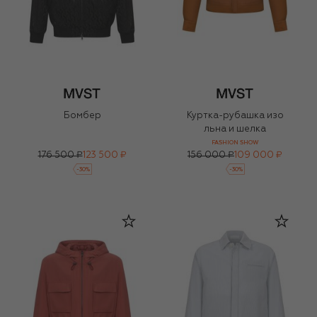
Бомбер
Куртка-рубашка изо
льна и шелка
FASHION SHOW
176 500 ₽
123 500 ₽
156 000 ₽
109 000 ₽
-
30
%
-
30
%