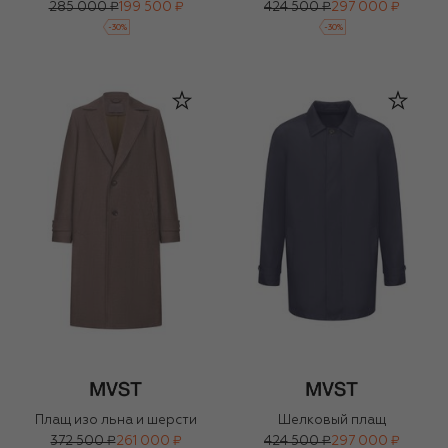
285 000 ₽
199 500 ₽
424 500 ₽
297 000 ₽
-
30
%
-
30
%
Плащ изо льна и шерсти
Шелковый плащ
372 500 ₽
261 000 ₽
424 500 ₽
297 000 ₽