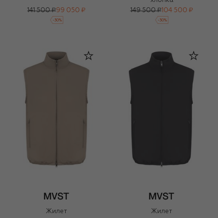
хлопка
141 500 ₽
99 050 ₽
149 500 ₽
104 500 ₽
-
30
%
-
30
%
Жилет
Жилет