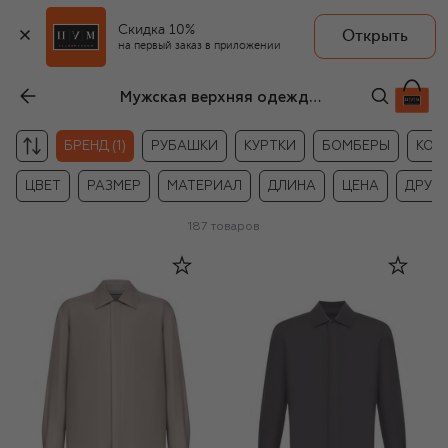
Скидка 10%
Открыть
на первый заказ в приложении
Мужская верхняя одежда MVST
БРЕНД (1)
РУБАШКИ
КУРТКИ
БОМБЕРЫ
КОЖ
ЦВЕТ
РАЗМЕР
МАТЕРИАЛ
ДЛИНА
ЦЕНА
ДРУГ
187
товаров