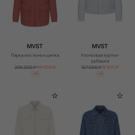
Парка изо льна и шелка
Хлопковая куртка-
рубашка
206 000 ₽
144 000 ₽
107 000 ₽
74 900 ₽
-
30
%
-
30
%