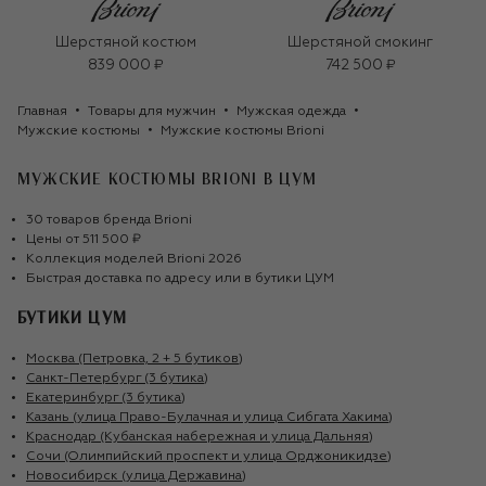
Шерстяной костюм
Шерстяной смокинг
839 000 ₽
742 500 ₽
Главная
Товары для мужчин
Мужская одежда
Мужские костюмы
Мужские костюмы Brioni
МУЖСКИЕ КОСТЮМЫ BRIONI
В ЦУМ
30
товаров
бренда
Brioni
Цены от
511 500 ₽
Коллекция моделей
Brioni
2026
Быстрая доставка по адресу или в бутики ЦУМ
БУТИКИ ЦУМ
Москва (Петровка, 2 + 5 бутиков)
Санкт-Петербург (3 бутика)
Екатеринбург (3 бутика)
Казань (улица Право-Булачная и улица Сибгата Хакима)
Краснодар (Кубанская набережная и улица Дальняя)
Сочи (Олимпийский проспект и улица Орджоникидзе)
Новосибирск (улица Державина)