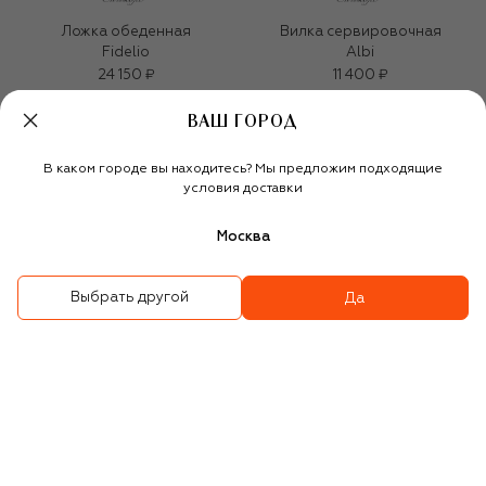
Ложка обеденная
Вилка сервировочная
Fidelio
Albi
24 150 ₽
11 400 ₽
ВАШ ГОРОД
В каком городе вы находитесь? Мы предложим подходящие
условия доставки
Москва
Выбрать другой
Да
Нож обеденный Albi
Вилка обеденная Albi