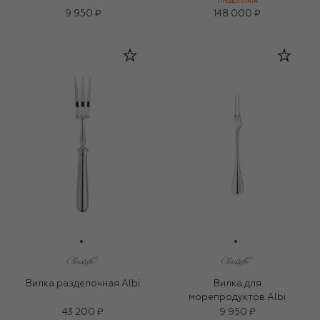
d'Eden
ПРЕДОПЛАТА
9 950 ₽
148 000 ₽
Вилка разделочная Albi
Вилка для
морепродуктов Albi
43 200 ₽
9 950 ₽