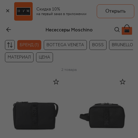
Скидка 10%
Открыть
на первый заказ в приложении
Несессеры Moschino
БРЕНД (1)
BOTTEGA VENETA
BOSS
BRUNELLO CU
МАТЕРИАЛ
ЦЕНА
2
товара