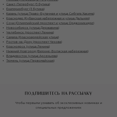
Санкт-Петербург (3 бутика)
Екатеринбург (3 бутика)
Казань (улица Право-Булачная и улица Сибгата Хакима)
Краснодар (Кубанская набережная и улица Дальняя)
Сочи (Олимпийский проспект и улица Орджоникидзе)
Новосибирск (улица Державина)
Челябинск (проспект Ленина)
Самара (Красноармейская улица)
Ростов-на-Дону (проспект Чехова)
Красноярск (улица Ленина)
Нижний Новгород (Верхне-Волжская набережная)
Владивосток (улица Арсеньева)
Тюмень (улица Первомайская)
ПОДПИШИТЕСЬ НА РАССЫЛКУ
Чтобы первыми узнавать об эксклюзивных новинках и
специальных предложениях