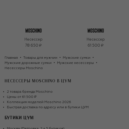
Несессер
Несессер
78 650 ₽
61 500 ₽
Главная
Товары для мужчин
Мужские сумки
Мужские дорожные сумки
Мужские несессеры
Несессеры Moschino
НЕСЕССЕРЫ MOSCHINO
В ЦУМ
2
товара
бренда
Moschino
Цены от
61 500 ₽
Коллекция моделей
Moschino
2026
Быстрая доставка по адресу или в бутики ЦУМ
БУТИКИ ЦУМ
Москва (Петровка, 2 + 5 бутиков)