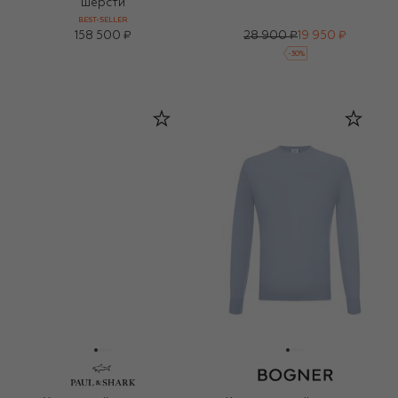
шерсти
BEST-SELLER
158 500 ₽
28 900 ₽
19 950 ₽
-
30
%