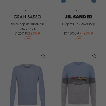
Джемпер из хлопка и
Шерстяной джемпер
кашемира
31 250 ₽
21 900 ₽
107 000 ₽
74 900 ₽
-
30
%
-
30
%