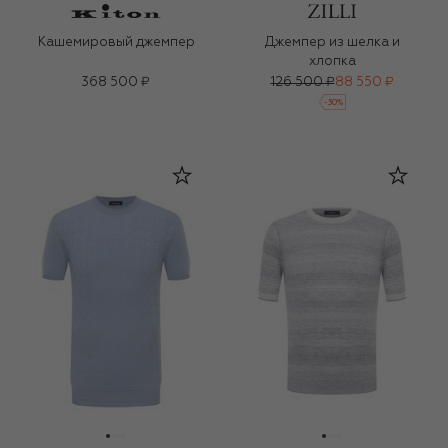
Кашемировый джемпер
Джемпер из шелка и
хлопка
368 500 ₽
126 500 ₽
88 550 ₽
-
30
%