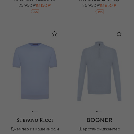
25 950 ₽
18 150 ₽
26 950 ₽
18 850 ₽
-
30
%
-
30
%
Джемпер из кашемира и
Шерстяной джемпер