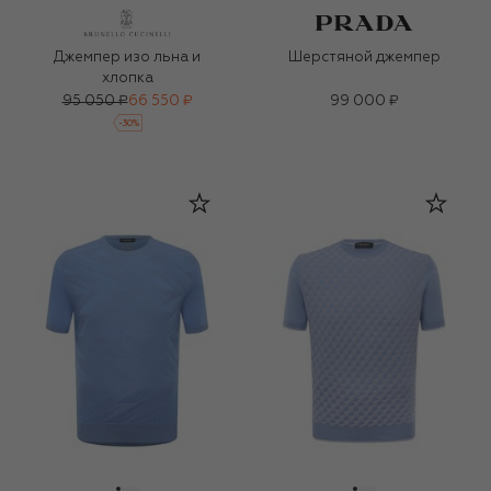
Джемпер изо льна и
Шерстяной джемпер
хлопка
95 050 ₽
66 550 ₽
99 000 ₽
-
30
%