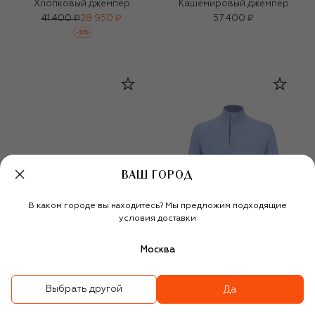
Хлопковый джемпер
Кашемировый джемпер
41 400 ₽
28 950 ₽
57 400 ₽
-
30
%
ВАШ ГОРОД
В каком городе вы находитесь? Мы предложим подходящие
условия доставки
Москва
Выбрать другой
Да
Джемпер из кашемира и
Кашемировый джемпер