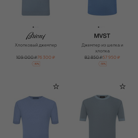
Хлопковый джемпер
Джемпер из шелка и
хлопка
109 000 ₽
76 300 ₽
82 850 ₽
57 950 ₽
-
30
%
-
30
%