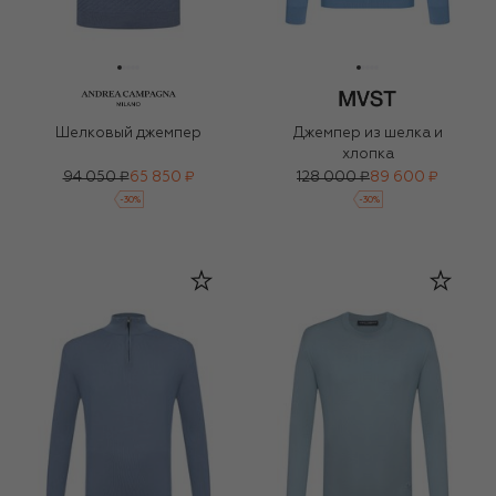
Шелковый джемпер
Джемпер из шелка и
хлопка
94 050 ₽
65 850 ₽
128 000 ₽
89 600 ₽
-
30
%
-
30
%