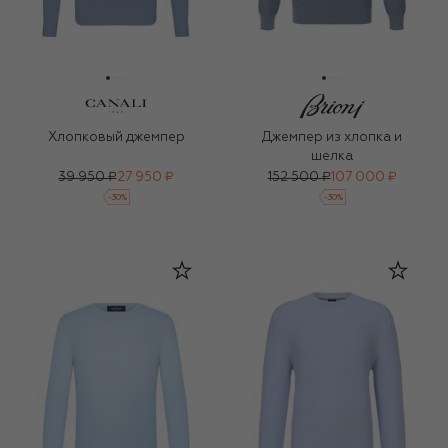
Хлопковый джемпер
Джемпер из хлопка и
шелка
39 950 ₽
27 950 ₽
152 500 ₽
107 000 ₽
-
30
%
-
30
%