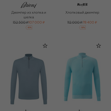
Джемпер из хлопка и
Хлопковый джемпер
шелка
152 500 ₽
107 000 ₽
112 000 ₽
78 400 ₽
-
30
%
-
30
%