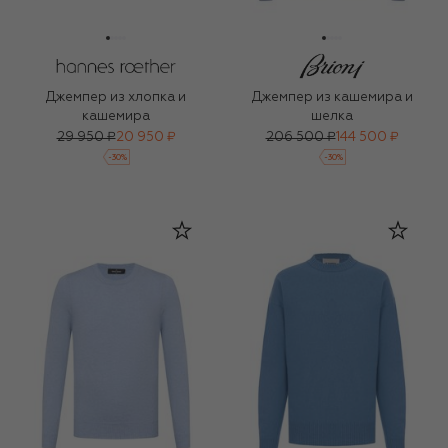
Джемпер из хлопка и
Джемпер из кашемира и
кашемира
шелка
29 950 ₽
20 950 ₽
206 500 ₽
144 500 ₽
-
30
%
-
30
%