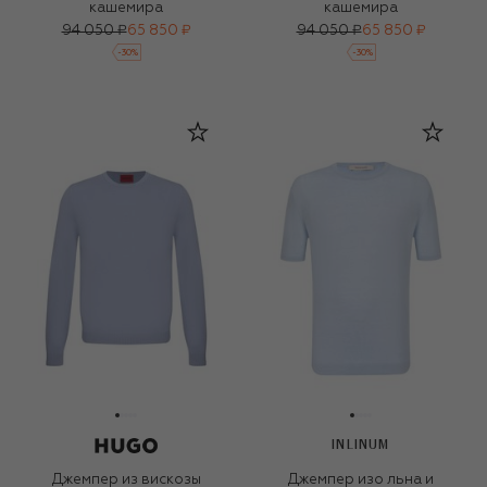
кашемира
кашемира
94 050 ₽
65 850 ₽
94 050 ₽
65 850 ₽
-
30
%
-
30
%
INLINUM
Джемпер из вискозы
Джемпер изо льна и