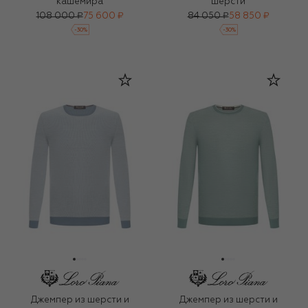
кашемира
шерсти
108 000 ₽
75 600 ₽
84 050 ₽
58 850 ₽
-
30
%
-
30
%
Джемпер из шерсти и
Джемпер из шерсти и