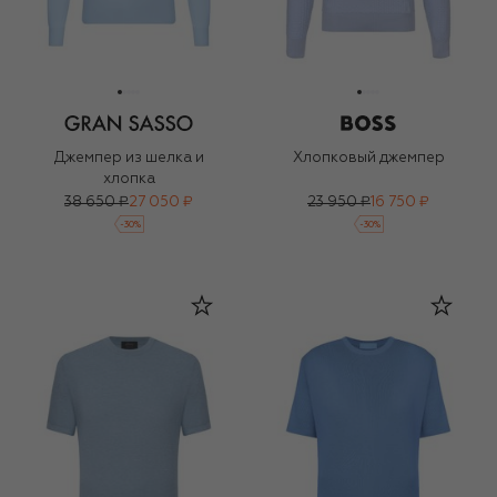
Джемпер из шелка и
Хлопковый джемпер
хлопка
38 650 ₽
27 050 ₽
23 950 ₽
16 750 ₽
-
30
%
-
30
%