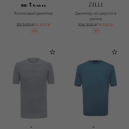
Хлопковый джемпер
Джемпер из шерсти и
шелка
133 500 ₽
93 450 ₽
106 500 ₽
74 550 ₽
-
30
%
-
30
%