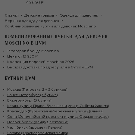
45 650 ₽
Главная
Детские товары
Одежда для девочек
Верхняя одежда для девочек
Комбинированные куртки для девочек Moschino
КОМБИНИРОВАННЫЕ КУРТКИ ДЛЯ ДЕВОЧЕК
MOSCHINO
В ЦУМ
15
товаров
бренда
Moschino
Цены от
13 950 ₽
Коллекция моделей
Moschino
2026
Быстрая доставка по адресу или в бутики ЦУМ
БУТИКИ ЦУМ
Москва (Петровка, 2 + 5 бутиков)
Санкт-Петербург (3 бутика)
Екатеринбург (3 бутика)
Казань (улица Право-Булачная и улица Сибгата Хакима)
Краснодар (Кубанская набережная и улица Дальняя)
Сочи (Олимпийский проспект и улица Орджоникидзе)
Новосибирск (улица Державина)
Челябинск (проспект Ленина)
Самара (Красноармейская улица)