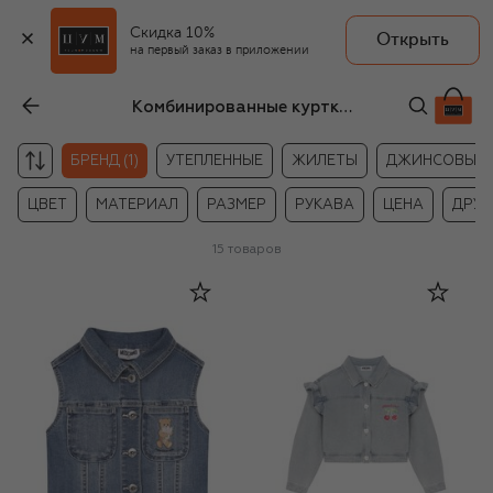
Скидка 10%
Открыть
на первый заказ в приложении
Комбинированные куртки для девочек Moschino
БРЕНД (1)
УТЕПЛЕННЫЕ
ЖИЛЕТЫ
ДЖИНСОВЫЕ
ЦВЕТ
МАТЕРИАЛ
РАЗМЕР
РУКАВА
ЦЕНА
ДРУГ
15
товаров