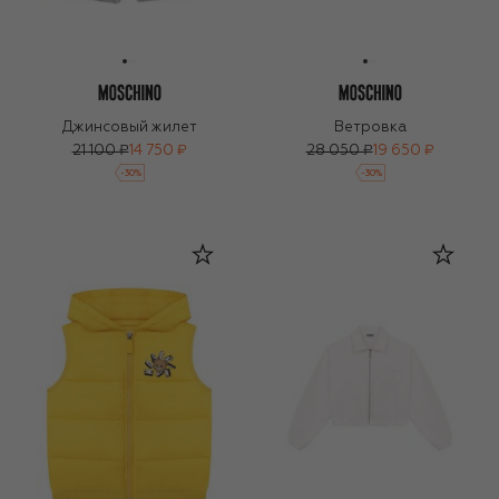
Джинсовый жилет
Ветровка
21 100 ₽
14 750 ₽
28 050 ₽
19 650 ₽
-
30
%
-
30
%