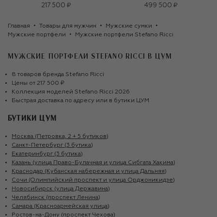
217 500 ₽
499 500 ₽
Главная
Товары для мужчин
Мужские сумки
Мужские портфели
Мужские портфели Stefano Ricci
МУЖСКИЕ ПОРТФЕЛИ STEFANO RICCI
В ЦУМ
8
товаров
бренда
Stefano Ricci
Цены от
217 500 ₽
Коллекция моделей
Stefano Ricci
2026
Быстрая доставка по адресу или в бутики ЦУМ
БУТИКИ ЦУМ
Москва (Петровка, 2 + 5 бутиков)
Санкт-Петербург (3 бутика)
Екатеринбург (3 бутика)
Казань (улица Право-Булачная и улица Сибгата Хакима)
Краснодар (Кубанская набережная и улица Дальняя)
Сочи (Олимпийский проспект и улица Орджоникидзе)
Новосибирск (улица Державина)
Челябинск (проспект Ленина)
Самара (Красноармейская улица)
Ростов-на-Дону (проспект Чехова)