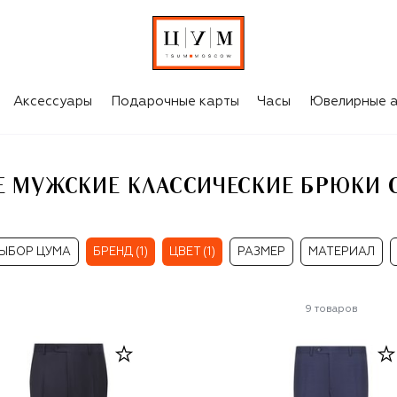
ЮКИ CANALI
Аксессуары
Подарочные карты
Часы
Ювелирные а
Е МУЖСКИЕ КЛАССИЧЕСКИЕ БРЮКИ C
ЫБОР ЦУМА
БРЕНД (1)
ЦВЕТ (1)
РАЗМЕР
МАТЕРИАЛ
9
товаров