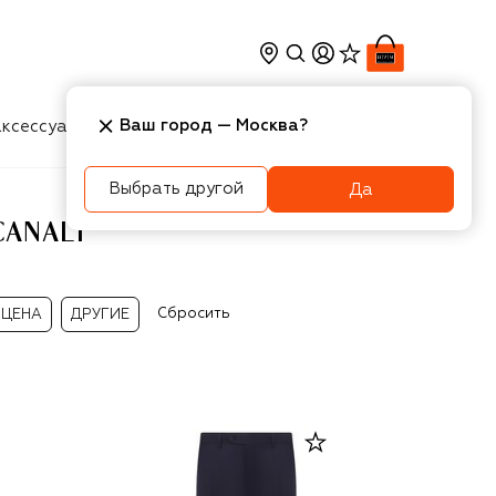
Ваш город —
Москва
?
ксессуары
Косметика
Интерьер
Новости
Выбрать другой
Да
ANALI
Сбросить
ЦЕНА
ДРУГИЕ