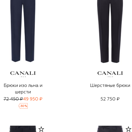
Брюки изо льна и
Шерстяные брюки
шерсти
72 450 ₽
49 950 ₽
52 750 ₽
-
30
%