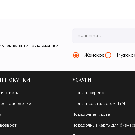
и специальных предложениях
Женское
Мужско
Н ПОКУПКИ
УСЛУГИ
 и ответы
Шопинг-сервисы
ое приложение
Шопинг со стилистом ЦУМ
а
Подарочная карта
 возврат
Подарочные карты для бизнес