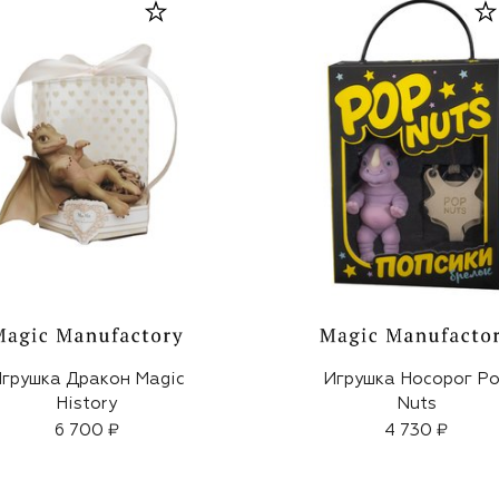
грушка Дракон Magic
Игрушка Носорог P
History
Nuts
6 700 ₽
4 730 ₽