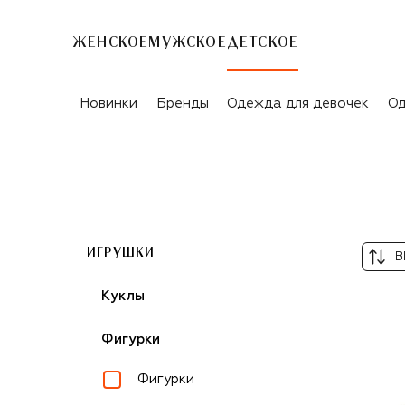
ЖЕНСКОЕ
МУЖСКОЕ
ДЕТСКОЕ
ФИГУРКИ MAGIC MANUFACTORY
Новинки
Бренды
Одежда для девочек
Од
ИГРУШКИ
В
Куклы
Фигурки
Фигурки