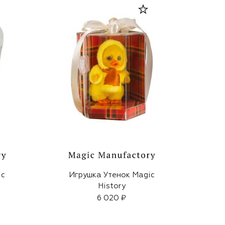
ic
Игрушка Утенок Magic
History
6 020 ₽