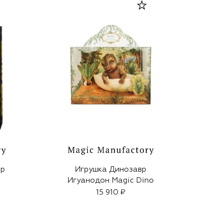
op
Игрушка Динозавр
Игуанодон Magic Dino
15 910 ₽