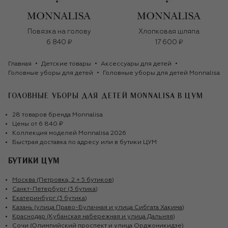
Повязка на голову
Хлопковая шляпа
6 840 ₽
17 600 ₽
Главная
Детские товары
Аксессуары для детей
Головные уборы для детей
Головные уборы для детей Monnalisa
ГОЛОВНЫЕ УБОРЫ ДЛЯ ДЕТЕЙ MONNALISA
В ЦУМ
28
товаров
бренда
Monnalisa
Цены от
6 840 ₽
Коллекция моделей
Monnalisa
2026
Быстрая доставка по адресу или в бутики ЦУМ
БУТИКИ ЦУМ
Москва (Петровка, 2 + 5 бутиков)
Санкт-Петербург (3 бутика)
Екатеринбург (3 бутика)
Казань (улица Право-Булачная и улица Сибгата Хакима)
Краснодар (Кубанская набережная и улица Дальняя)
Сочи (Олимпийский проспект и улица Орджоникидзе)