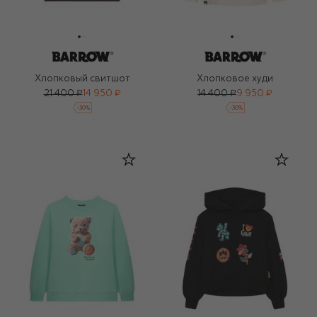
Хлопковый свитшот
Хлопковое худи
21 400 ₽
14 950 ₽
14 400 ₽
9 950 ₽
-
30
%
-
30
%