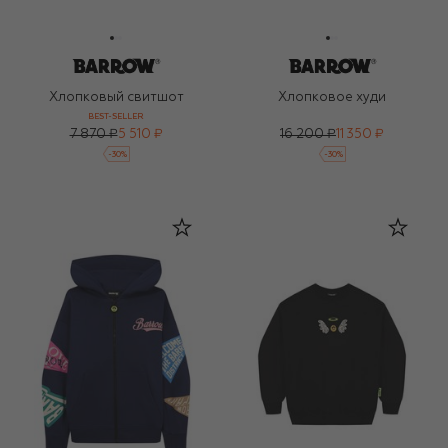
Хлопковый свитшот
Хлопковое худи
BEST-SELLER
7 870 ₽
5 510 ₽
16 200 ₽
11 350 ₽
-
30
%
-
30
%