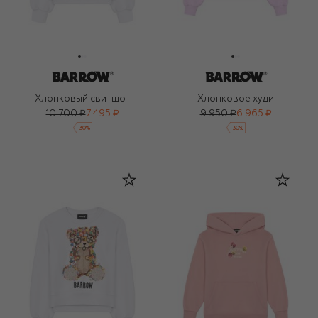
Хлопковый свитшот
Хлопковое худи
10 700 ₽
7 495 ₽
9 950 ₽
6 965 ₽
-
30
%
-
30
%