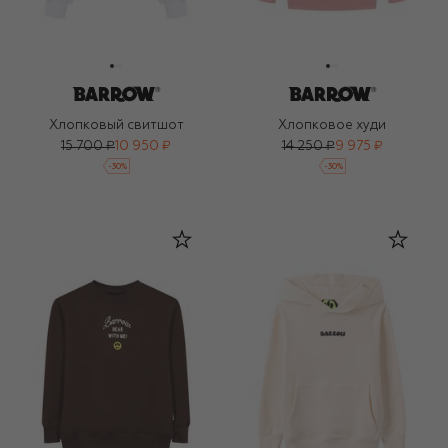
Хлопковый свитшот
Хлопковое худи
15 700 ₽
10 950 ₽
14 250 ₽
9 975 ₽
-
30
%
-
30
%