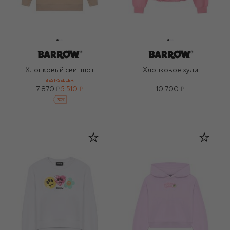
Хлопковый свитшот
Хлопковое худи
BEST-SELLER
7 870 ₽
5 510 ₽
10 700 ₽
-
30
%