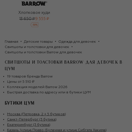
Хлопковое худи
13 650 ₽
9 555 ₽
-
30
%
Главная
Детские товары
Одежда для девочек
Свитшоты и толстовки для девочек
Свитшоты и толстовки Barrow для девочек
СВИТШОТЫ И ТОЛСТОВКИ BARROW ДЛЯ ДЕВОЧЕК
В
ЦУМ
19
товаров
бренда
Barrow
Цены от
5 510 ₽
Коллекция моделей
Barrow
2026
Быстрая доставка по адресу или в бутики ЦУМ
БУТИКИ ЦУМ
Москва (Петровка, 2 + 5 бутиков)
Санкт-Петербург (3 бутика)
Екатеринбург (3 бутика)
Казань (улица Право-Булачная и улица Сибгата Хакима)