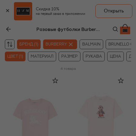
Скидка 10%
Открыть
на первый заказ в приложении
Розовые футболки Burberry для девочек
БРЕНД (1)
BURBERRY
BALMAIN
BRUNELLO CU
ЦВЕТ (1)
МАТЕРИАЛ
РАЗМЕР
РУКАВА
ЦЕНА
ДР
4
товара