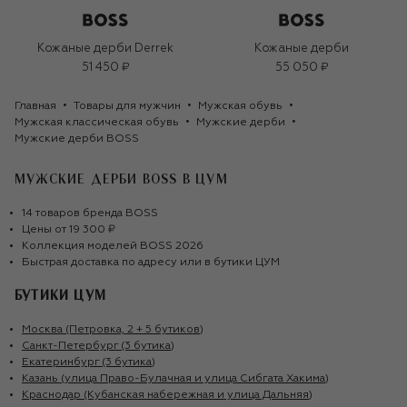
Кожаные дерби Derrek
Кожаные дерби
51 450 ₽
55 050 ₽
Главная
Товары для мужчин
Мужская обувь
Мужская классическая обувь
Мужские дерби
Мужские дерби BOSS
МУЖСКИЕ ДЕРБИ BOSS
В ЦУМ
14
товаров
бренда
BOSS
Цены от
19 300 ₽
Коллекция моделей
BOSS
2026
Быстрая доставка по адресу или в бутики ЦУМ
БУТИКИ ЦУМ
Москва (Петровка, 2 + 5 бутиков)
Санкт-Петербург (3 бутика)
Екатеринбург (3 бутика)
Казань (улица Право-Булачная и улица Сибгата Хакима)
Краснодар (Кубанская набережная и улица Дальняя)