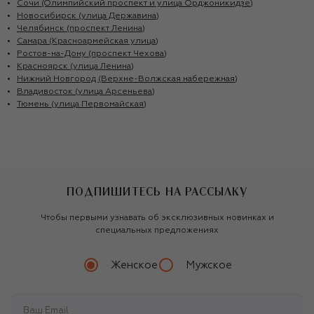
Сочи (Олимпийский проспект и улица Орджоникидзе)
Новосибирск (улица Державина)
Челябинск (проспект Ленина)
Самара (Красноармейская улица)
Ростов-на-Дону (проспект Чехова)
Красноярск (улица Ленина)
Нижний Новгород (Верхне-Волжская набережная)
Владивосток (улица Арсеньева)
Тюмень (улица Первомайская)
ПОДПИШИТЕСЬ НА РАССЫЛКУ
Чтобы первыми узнавать об эксклюзивных новинках и
специальных предложениях
Женское
Мужское