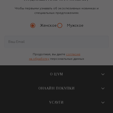
Чтобы первыми узнавать об эксклюзивных новинках и
специальных предложениях
Женское
Мужское
Продолжая, вы даете
согласие
на обработку
персональных данных
О ЦУМ
О магазине
ОНЛАЙН ПОКУПКИ
Новости и события
Вопросы и ответы
УСЛУГИ
Бутики и ПВЗ ЦУМ
Мобильное приложение
Контакты