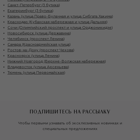
Санкт-Петербург (3 бутика)
Екатеринбург (3 бутика)
Казань (улица Право-Булачная и улица Сибгата Хакима)
Краснодар (Кубанская набережная и улица Дальняя)
Сочи (Олимпийский проспект и улица Орджоникидзе)
Новосибирск (улица Державина)
Челябинск (проспект Ленина)
Самара (Красноармейская улица)
Ростов-на-Дону (проспект Чехова)
Красноярск (улица Ленина)
Нижний Новгород (Верхне-Волжская набережная)
Владивосток (улица Арсеньева)
Тюмень (улица Первомайская)
ПОДПИШИТЕСЬ НА РАССЫЛКУ
Чтобы первыми узнавать об эксклюзивных новинках и
специальных предложениях