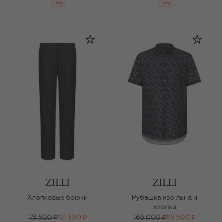
-
30
%
-
30
%
Хлопковые брюки
Рубашка изо льна и
хлопка
173 500 ₽
121 500 ₽
165 000 ₽
115 500 ₽