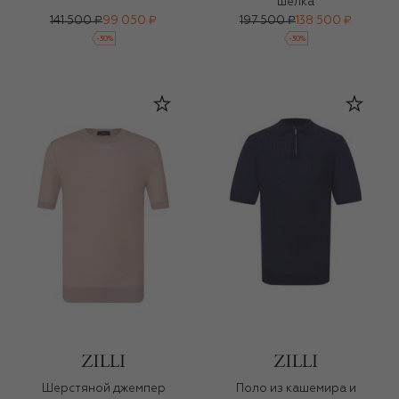
шелка
141 500 ₽
99 050 ₽
197 500 ₽
138 500 ₽
-
30
%
-
30
%
Шерстяной джемпер
Поло из кашемира и