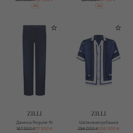
189 000 ₽
132 500 ₽
124 500 ₽
87 150 ₽
-
30
%
-
30
%
Джинсы Regular fit
Шелковая рубашка
167 500 ₽
117 500 ₽
294 000 ₽
206 000 ₽