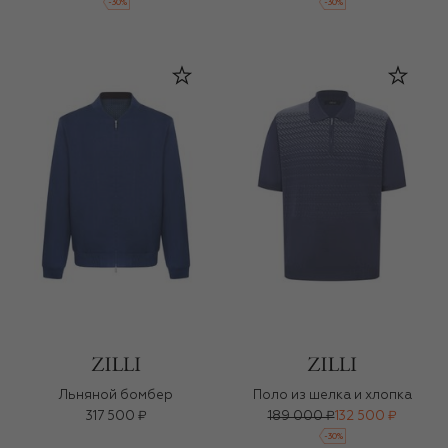
-
30
%
-
30
%
Льняной бомбер
Поло из шелка и хлопка
317 500 ₽
189 000 ₽
132 500 ₽
-
30
%