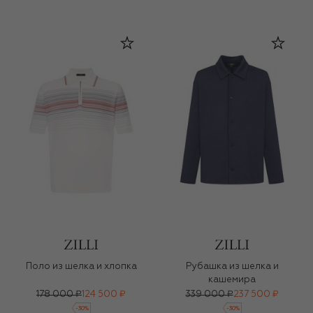
Поло из шелка и хлопка
Рубашка из шелка и
кашемира
178 000 ₽
124 500 ₽
339 000 ₽
237 500 ₽
-
30
%
-
30
%