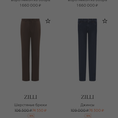
воротником из бобра
воротником из бобра
1 660 000 ₽
1 660 000 ₽
Шерстяные брюки
Джинсы
106 500 ₽
74 550 ₽
109 000 ₽
76 300 ₽
-
30
%
-
30
%