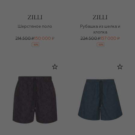
Шерстяное поло
Рубашка из шелка и
хлопка
214 500 ₽
150 000 ₽
224 500 ₽
157 000 ₽
-
30
%
-
30
%