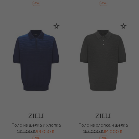
-
30
%
-
30
%
Поло из шелка и хлопка
Поло из хлопка и шелка
141 500 ₽
99 050 ₽
163 000 ₽
114 000 ₽
-
30
%
-
30
%