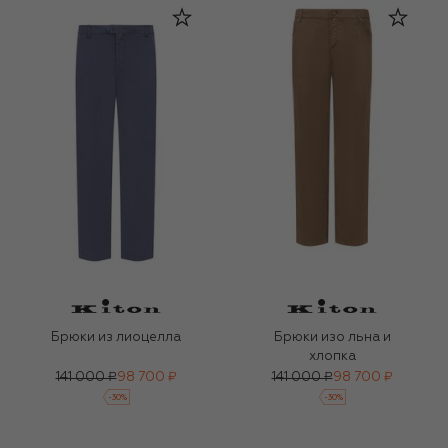
Брюки из лиоцелла
Брюки изо льна и
хлопка
141 000 ₽
98 700 ₽
141 000 ₽
98 700 ₽
-
30
%
-
30
%