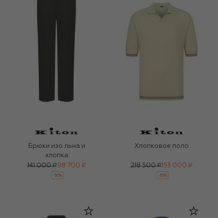
Брюки изо льна и
Хлопковое поло
хлопка
141 000 ₽
98 700 ₽
218 500 ₽
153 000 ₽
-
30
%
-
30
%