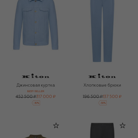
Джинсовая куртка
Хлопковые брюки
BEST-SELLER
452 500 ₽
317 000 ₽
196 500 ₽
137 500 ₽
-
30
%
-
30
%