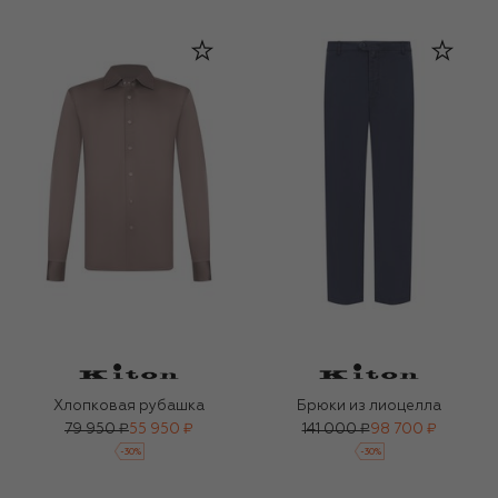
Хлопковая рубашка
Брюки из лиоцелла
79 950 ₽
55 950 ₽
141 000 ₽
98 700 ₽
-
30
%
-
30
%