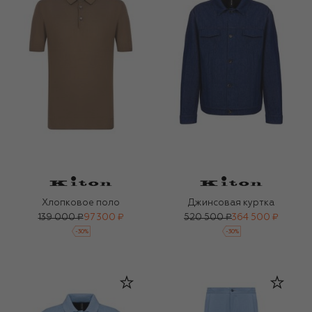
Хлопковое поло
Джинсовая куртка
139 000 ₽
97 300 ₽
520 500 ₽
364 500 ₽
-
30
%
-
30
%