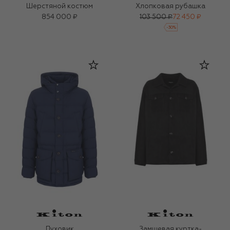
Шерстяной костюм
Хлопковая рубашка
854 000 ₽
103 500 ₽
72 450 ₽
-
30
%
Пуховик
Замшевая куртка-