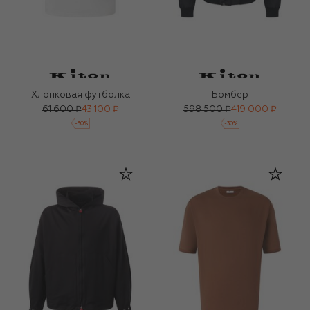
Хлопковая футболка
Бомбер
61 600 ₽
43 100 ₽
598 500 ₽
419 000 ₽
-
30
%
-
30
%