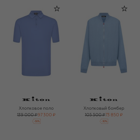
Хлопковое поло
Хлопковый бомбер
139 000 ₽
97 300 ₽
105 500 ₽
73 850 ₽
-
30
%
-
30
%