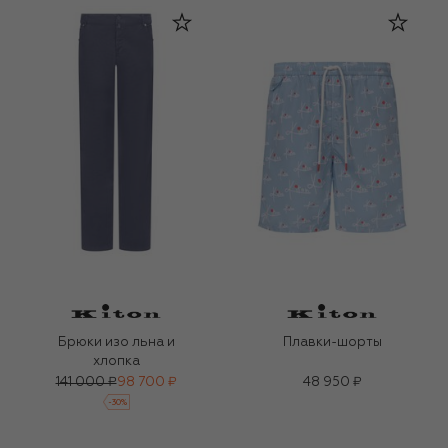
Брюки изо льна и
Плавки-шорты
хлопка
141 000 ₽
98 700 ₽
48 950 ₽
-
30
%