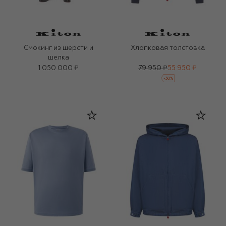
Смокинг из шерсти и
Хлопковая толстовка
шелка
1 050 000 ₽
79 950 ₽
55 950 ₽
-
30
%