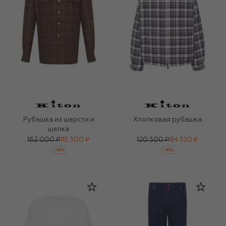
Рубашка из шерсти и
Хлопковая рубашка
шелка
162 000 ₽
113 500 ₽
120 500 ₽
84 350 ₽
-
30
%
-
30
%