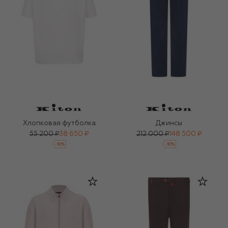
Хлопковая футболка
Джинсы
55 200 ₽
38 650 ₽
212 000 ₽
148 500 ₽
-
30
%
-
30
%