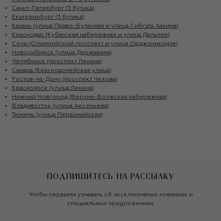
Санкт-Петербург (3 бутика)
Екатеринбург (3 бутика)
Казань (улица Право-Булачная и улица Сибгата Хакима)
Краснодар (Кубанская набережная и улица Дальняя)
Сочи (Олимпийский проспект и улица Орджоникидзе)
Новосибирск (улица Державина)
Челябинск (проспект Ленина)
Самара (Красноармейская улица)
Ростов-на-Дону (проспект Чехова)
Красноярск (улица Ленина)
Нижний Новгород (Верхне-Волжская набережная)
Владивосток (улица Арсеньева)
Тюмень (улица Первомайская)
ПОДПИШИТЕСЬ НА РАССЫЛКУ
Чтобы первыми узнавать об эксклюзивных новинках и
специальных предложениях