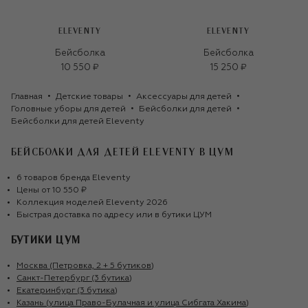
ELEVENTY
ELEVENTY
Бейсболка
Бейсболка
10 550 ₽
15 250 ₽
Главная
Детские товары
Аксессуары для детей
Головные уборы для детей
Бейсболки для детей
Бейсболки для детей Eleventy
БЕЙСБОЛКИ ДЛЯ ДЕТЕЙ ELEVENTY
В ЦУМ
6
товаров
бренда
Eleventy
Цены от
10 550 ₽
Коллекция моделей
Eleventy
2026
Быстрая доставка по адресу или в бутики ЦУМ
БУТИКИ ЦУМ
Москва (Петровка, 2 + 5 бутиков)
Санкт-Петербург (3 бутика)
Екатеринбург (3 бутика)
Казань (улица Право-Булачная и улица Сибгата Хакима)