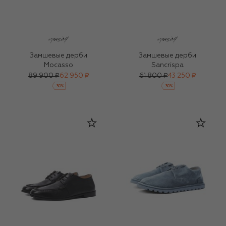
Замшевые дерби
Замшевые дерби
Mocasso
Sancrispa
89 900 ₽
62 950 ₽
61 800 ₽
43 250 ₽
-
30
%
-
30
%