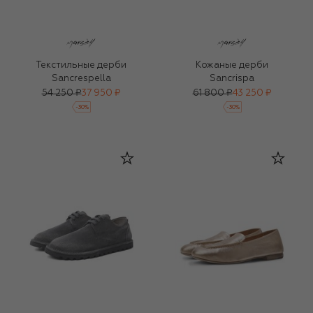
Текстильные дерби
Кожаные дерби
Sancrespella
Sancrispa
54 250 ₽
37 950 ₽
61 800 ₽
43 250 ₽
-
30
%
-
30
%