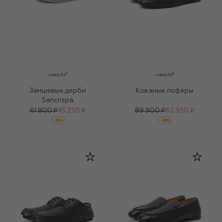
Замшевые дерби
Кожаные лоферы
Sancrispa
61 800 ₽
43 250 ₽
89 900 ₽
62 950 ₽
-
30
%
-
30
%