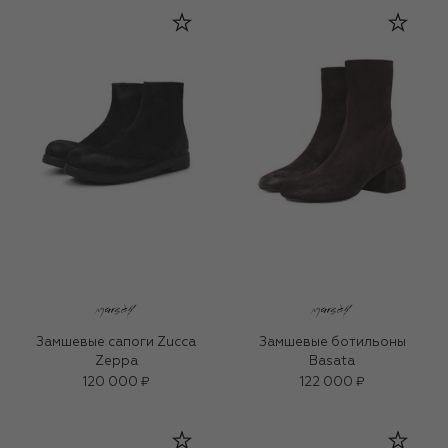
Замшевые сапоги Zucca
Замшевые ботильоны
Zeppa
Basata
120 000 ₽
122 000 ₽