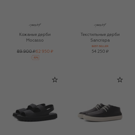
Кожаные дерби
Текстильные дерби
Mocasso
Sancrispa
BEST-SELLER
89 900 ₽
62 950 ₽
54 250 ₽
-
30
%