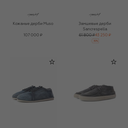
Кожаные дерби Muso
Замшевые дерби
Sancrespella
107 000 ₽
61 800 ₽
43 250 ₽
-
30
%