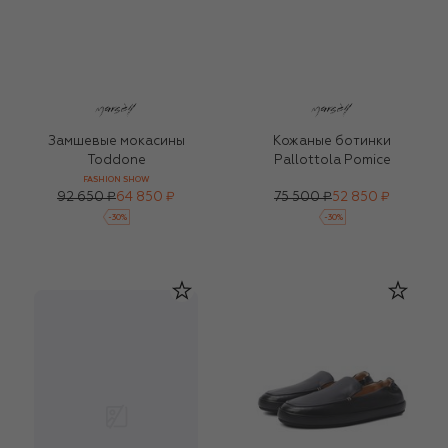
Замшевые мокасины
Кожаные ботинки
Toddone
Pallottola Pomice
FASHION SHOW
92 650 ₽
64 850 ₽
75 500 ₽
52 850 ₽
-
30
%
-
30
%