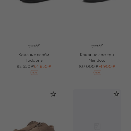
Кожаные дерби
Кожаные лоферы
Toddone
Mandolo
92 650 ₽
64 850 ₽
107 000 ₽
74 900 ₽
-
30
%
-
30
%