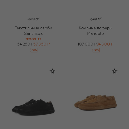
Текстильные дерби
Кожаные лоферы
Sancrispa
Mandolo
BEST-SELLER
54 250 ₽
37 950 ₽
107 000 ₽
74 900 ₽
-
30
%
-
30
%