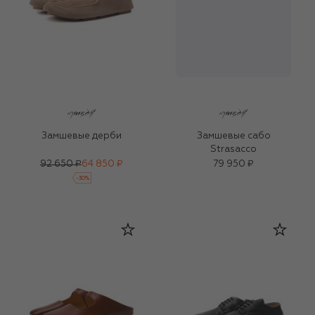
Замшевые дерби
Замшевые сабо
Strasacco
92 650 ₽
64 850 ₽
79 950 ₽
-
30
%