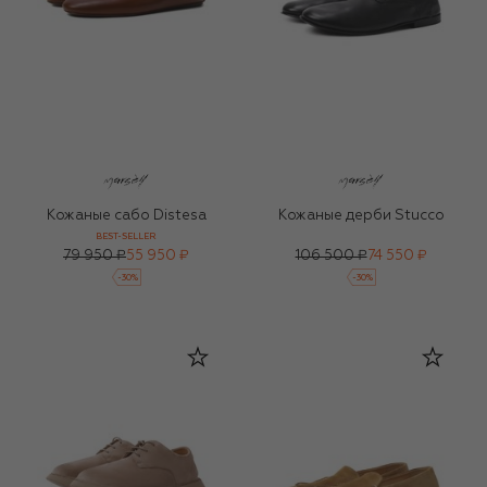
Кожаные сабо Distesa
Кожаные дерби Stucco
BEST-SELLER
79 950 ₽
55 950 ₽
106 500 ₽
74 550 ₽
-
30
%
-
30
%