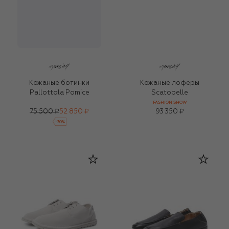
Кожаные ботинки
Кожаные лоферы
Pallottola Pomice
Scatopelle
FASHION SHOW
75 500 ₽
52 850 ₽
93 350 ₽
-
30
%