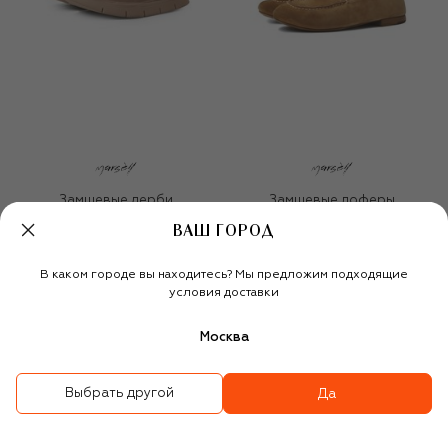
Замшевые дерби
Замшевые лоферы
Intagliata
Mandolo
ВАШ ГОРОД
BEST-SELLER
93 350 ₽
107 000 ₽
74 900 ₽
В каком городе вы находитесь? Мы предложим подходящие
-
30
%
условия доставки
Москва
Выбрать другой
Да