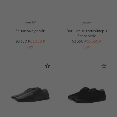
Замшевые дерби
Замшевые топсайдеры
Scatopelle
93 350 ₽
65 350 ₽
93 350 ₽
65 350 ₽
-
30
%
-
30
%