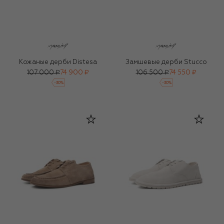
Кожаные дерби Distesa
Замшевые дерби Stucco
107 000 ₽
74 900 ₽
106 500 ₽
74 550 ₽
-
30
%
-
30
%