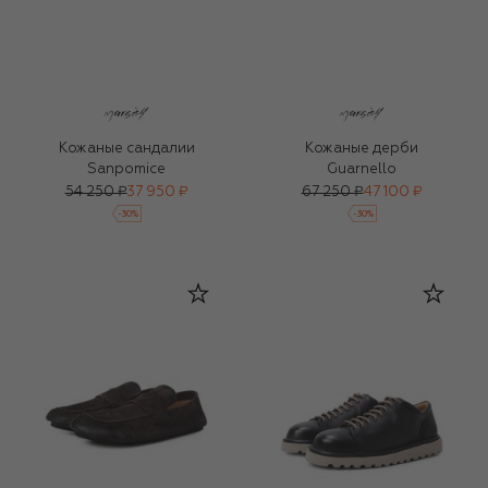
Кожаные сандалии
Кожаные дерби
Sanpomice
Guarnello
54 250 ₽
37 950 ₽
67 250 ₽
47 100 ₽
-
30
%
-
30
%