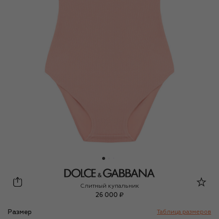
Dolce & Gabbana
Слитный купальник
26 000 ₽
Размер
Таблица размеров