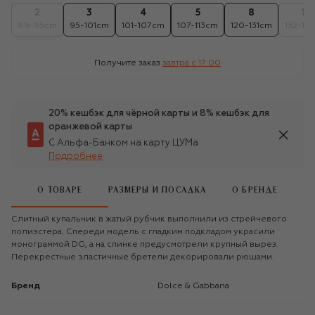
2
3
4
5
8
10
89-95cm
95-101cm
101-107cm
107-113cm
120-131cm
132-14
Получите заказ
завтра c 17:00
20% кешбэк для чёрной карты и 8% кешбэк для
оранжевой карты
С Альфа-Банком на карту ЦУМа
Подробнее
О ТОВАРЕ
РАЗМЕРЫ И ПОСАДКА
О БРЕНДЕ
Слитный купальник в жатый рубчик выполнили из стрейчевого
полиэстера. Спереди модель с гладким подкладом украсили
монограммой DG, а на спинке предусмотрели крупный вырез.
Перекрестные эластичные бретели декорировали рюшами.
Бренд
Dolce & Gabbana