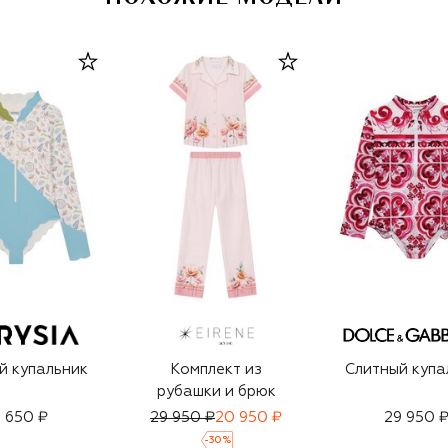
й купальник
Комплект из
Слитный купа
рубашки и брюк
8 650 ₽
29 950 ₽
20 950 ₽
29 950 
-
30
%