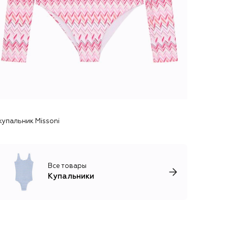
купальник Missoni
Все товары
Купальники