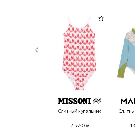
Слитный купальник
Слитны
21 850 ₽
1