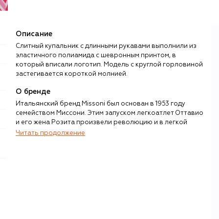
Описание
Слитный купальник с длинными рукавами выполнили из
эластичного полиамида с шевронным принтом, в
который вписали логотип. Модель с круглой горловиной
застегивается короткой молнией.
О бренде
Итальянский бренд Missoni был основан в 1953 году
семейством Миссони. Этим запуском легкоатлет Оттавио
и его жена Розита произвели революцию и в легкой
промышленности, и в модной индустрии: пара впервые
Читать продолжение
разработала и смогла воплотить на тканом полотне
трикотажа сложные, полноцветные и геометрические
паттерны в виде волн и зигзагов.
Хотя зигзаги Missoni давно вошли в историю моды, а
вместе с тем и в постоянные экспозиции Metropolitan
Museum of Art в Нью-Йорке и Fashion and Textile Museum
в Лондоне, эти узнаваемые узоры по-прежнему
украшают одежду Missoni. Бренд постепенно