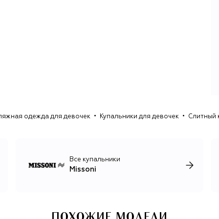
отказывается от пестрых принтов и приглушает палитру,
чаще экспериментируя с однотонными и менее яркими
узорами на платьях, легких поло, свободных джемперах,
комплектах нижнего белья и купальниках.
В 2024 году креативным директором Missoni стал
Альберто Калири, который работает в Missoni с 1998
года и долгое время был правой рукой Анжелы Миссони,
дочери основателей. Теперь Калири единолично
отвечает за все коллекции бренда: женскую, мужскую и
детскую.
ляжная одежда для девочек
Купальники для девочек
Слитный 
Все купальники
Missoni
ПОХОЖИЕ МОДЕЛИ