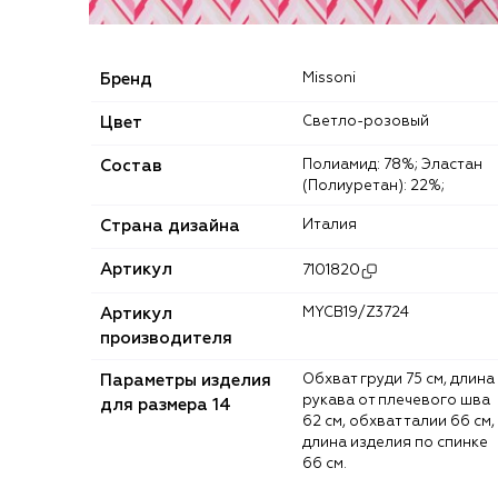
Бренд
Missoni
Цвет
Светло-розовый
Состав
Полиамид: 78%; Эластан
(Полиуретан): 22%;
Страна дизайна
Италия
Артикул
7101820
Артикул
MYCB19/Z3724
производителя
Параметры изделия
Обхват груди 75 см, длина
рукава от плечевого шва
для размера 14
62 см, обхват талии 66 см,
длина изделия по спинке
66 см.