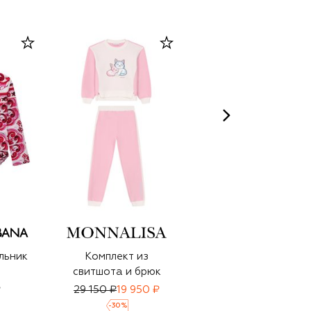
льник
Комплект из
Комплект из
свитшота и брюк
свитшота и брюк
₽
29 150 ₽
19 950 ₽
29 950 ₽
20 950 ₽
-
30
%
-
30
%