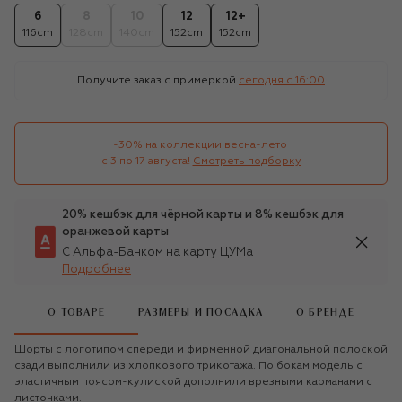
6
8
10
12
12+
116cm
128cm
140cm
152cm
152cm
Получите заказ с примеркой
сегодня c 16:00
-30% на коллекции весна-лето 

с 3 по 17 августа!
Смотреть подборку
20% кешбэк для чёрной карты и 8% кешбэк для
оранжевой карты
С Альфа-Банком на карту ЦУМа
Подробнее
О ТОВАРЕ
РАЗМЕРЫ И ПОСАДКА
О БРЕНДЕ
Шорты с логотипом спереди и фирменной диагональной полоской
сзади выполнили из хлопкового трикотажа. По бокам модель с
эластичным поясом-кулиской дополнили врезными карманами с
листочками.