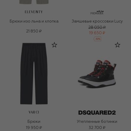
ELEVENTY
Брюки изо льна и хлопка
Замшевые кроссовки Lucy
28 050 ₽
21 850 ₽
19 650 ₽
-
30
%
VARCI
Брюки
Утепленные ботинки
19 950 ₽
32 700 ₽