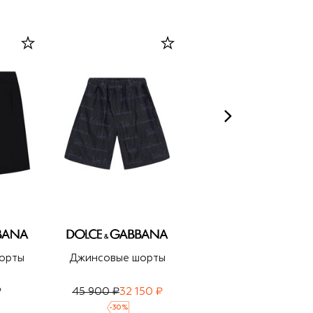
орты
Джинсовые шорты
Хлопковые шорты
₽
45 900 ₽
32 150 ₽
28 450 ₽
19 900 ₽
-
30
%
-
30
%