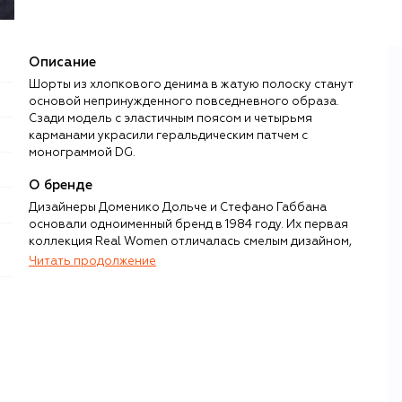
Описание
Шорты из хлопкового денима в жатую полоску станут
основой непринужденного повседневного образа.
Сзади модель с эластичным поясом и четырьмя
карманами украсили геральдическим патчем с
монограммой DG.
О бренде
Дизайнеры Доменико Дольче и Стефано Габбана
основали одноименный бренд в 1984 году. Их первая
коллекция Real Women отличалась смелым дизайном,
чувственностью, подчеркнутой женственностью и
Читать продолжение
театральностью. Именно эти черты впоследствии станут
узнаваемым почерком дизайнерского дуэта и сделают
бренд Dolce & Gabbana синонимом итальянской
роскоши и гламура.
Уже более 40 лет в коллекциях своего бренда Дольче и
Габбана воспевают культуру и традиции дорогих их
сердцам уголков Италии — от Палермо до Милана.