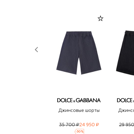
Джинсовые шорты
Джинс
35 700 ₽
24 950 ₽
29 950
-
30
%