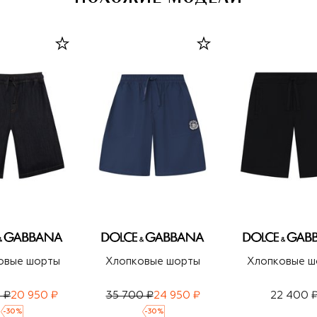
овые шорты
Хлопковые шорты
Хлопковые ш
 ₽
20 950 ₽
35 700 ₽
24 950 ₽
22 400 
-
30
%
-
30
%