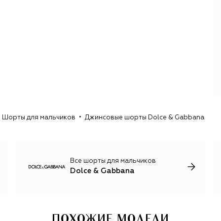
Однако именно Сицилия, ее флора, фауна, искусство и
даже образ вдовы мафиози в черном кружеве и
леопарде на протяжении многих лет оказываются
любимыми источниками вдохновения для новых
коллекций D&G. Имя Sicily носит и самая известная сумка
бренда — вместительный и элегантный тоут.
В дополнение к эффектной женской линии у D&G есть и
мужская коллекция с брючными костюмами из
необычных материалов, например бархата и твида,
кожаными куртками, актуальным трикотажем и огромным
ассортиментом обуви. Имя дуэта также носят коллекция
Шорты для мальчиков
Джинсовые шорты Dolce & Gabbana
для детей, косметика и парфюмерия, кроме того, каждый
год Dolce & Gabbana представляют коллекцию от-кутюр
и линию высокого ювелирного искусства Alta Moda.
Все шорты для мальчиков
Dolce & Gabbana
ПОХОЖИЕ МОДЕЛИ