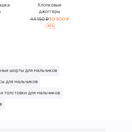
ашка
Хлопковые
Шерстяной костюм
джоггеры
₽
162 500 ₽
44 150 ₽
30 900 ₽
-
30
%
ные шорты для мальчиков
ы для мальчиков
и толстовки для мальчиков
в