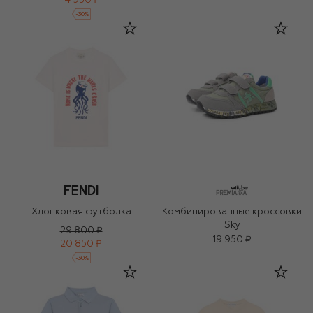
14 950 ₽
-
30
%
Хлопковая футболка
Комбинированные кроссовки
Sky
29 800 ₽
19 950 ₽
20 850 ₽
-
30
%