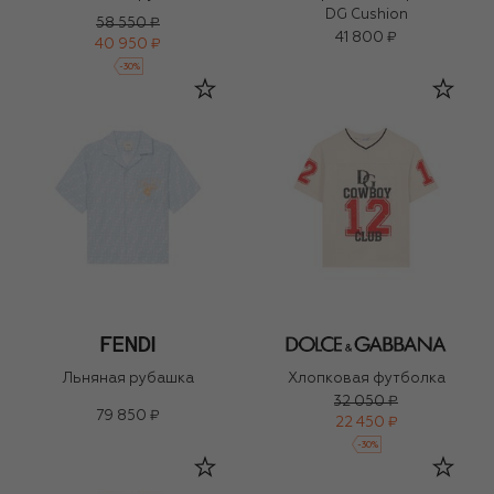
DG Cushion
58 550 ₽
41 800 ₽
40 950 ₽
-
30
%
Льняная рубашка
Хлопковая футболка
32 050 ₽
79 850 ₽
22 450 ₽
-
30
%