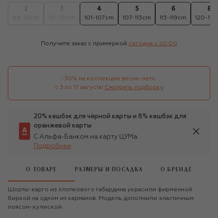
2
3
4
5
6
8
89-95cm
95-101cm
101-107cm
107-113cm
113-119cm
120-131
Получите заказ с примеркой
сегодня c 20:00
-30% на коллекции весна-лето 

с 3 по 17 августа!
Смотреть подборку
20% кешбэк для чёрной карты и 8% кешбэк для
оранжевой карты
С Альфа-Банком на карту ЦУМа
Подробнее
О ТОВАРЕ
РАЗМЕРЫ И ПОСАДКА
О БРЕНДЕ
Шорты-карго из хлопкового габардина украсили фирменной
биркой на одном из карманов. Модель дополнили эластичным
поясом-кулиской.