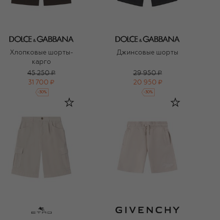
Хлопковые шорты-
Джинсовые шорты
карго
45 250 ₽
29 950 ₽
31 700 ₽
20 950 ₽
-
30
%
-
30
%