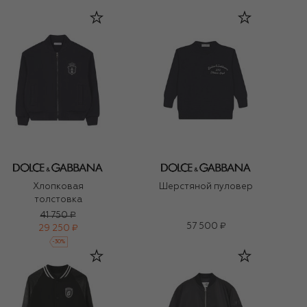
Хлопковая
Шерстяной пуловер
толстовка
41 750 ₽
57 500 ₽
29 250 ₽
-
30
%