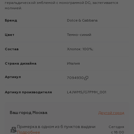
геральдической эмблемой с монограммой DG, застегивается
молнией.
Бренд
Dolce & Gabbana
Цвет
Темно-синий
Состав
Хлопок: 100%;
Страна дизайна
Италия
Артикул
7094930
Артикул производителя
L4JWMS/G7PMH_001
Ваш город
Москва
Другой город
Примерка в одном из 6 пунктов выдачи
Сегодня
Подробнее
c 18:00