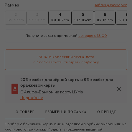
Размер
Таблица размеров
2
3
4
5
6
8
89-95cm
95-101cm
101-107cm
107-113cm
113-119cm
120-131
Получите заказ с примеркой
сегодня c 18:00
-30% на коллекции весна-лето 

с 3 по 17 августа!
Смотреть подборку
20% кешбэк для чёрной карты и 8% кешбэк для
оранжевой карты
С Альфа-Банком на карту ЦУМа
Подробнее
О ТОВАРЕ
РАЗМЕРЫ И ПОСАДКА
О БРЕНДЕ
Бомбер с боковыми карманами и отделкой в рубчик выполнили из
хлопкового трикотажа. Модель, украшенная вышитой