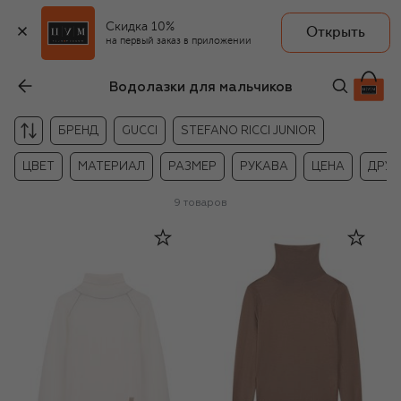
Скидка 10%
Открыть
на первый заказ в приложении
Водолазки для мальчиков
БРЕНД
GUCCI
STEFANO RICCI JUNIOR
ЦВЕТ
МАТЕРИАЛ
РАЗМЕР
РУКАВА
ЦЕНА
ДРУГ
9
товаров