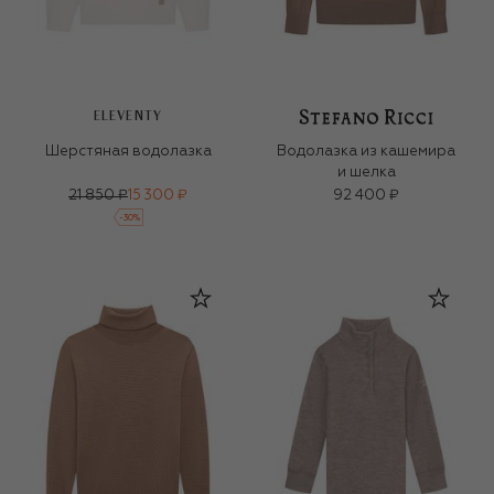
ELEVENTY
Шерстяная водолазка
Водолазка из кашемира
и шелка
21 850 ₽
15 300 ₽
92 400 ₽
-
30
%