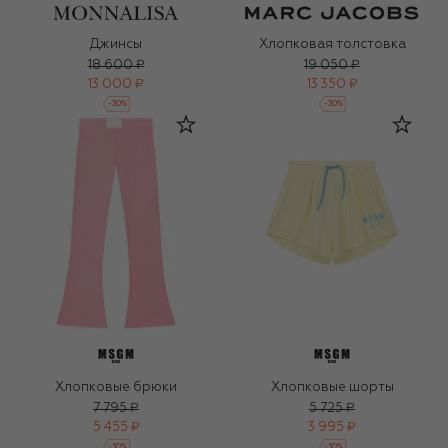
Джинсы
Хлопковая толстовка
18 600 ₽
19 050 ₽
13 000 ₽
13 350 ₽
-
30
%
-
30
%
Хлопковые брюки
Хлопковые шорты
7 795 ₽
5 725 ₽
5 455 ₽
3 995 ₽
-
30
%
-
30
%