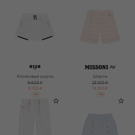
Хлопковые шорты
Шорты
9 605 ₽
23 100 ₽
6 725 ₽
16 150 ₽
-
30
%
-
30
%