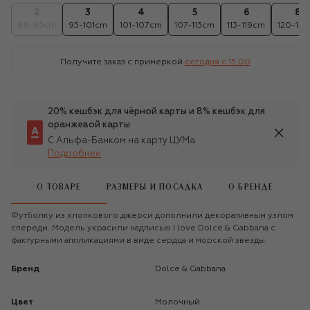
2
3
4
5
6
8
89-95cm
95-101cm
101-107cm
107-113cm
113-119cm
120-131
Получите заказ с примеркой
сегодня c 15:00
20% кешбэк для чёрной карты и 8% кешбэк для
оранжевой карты
С Альфа-Банком на карту ЦУМа
Подробнее
О ТОВАРЕ
РАЗМЕРЫ И ПОСАДКА
О БРЕНДЕ
Футболку из хлопкового джерси дополнили декоративным узлом
спереди. Модель украсили надписью I love Dolce & Gabbana с
фактурными аппликациями в виде сердца и морской звезды.
Бренд
Dolce & Gabbana
Цвет
Молочный