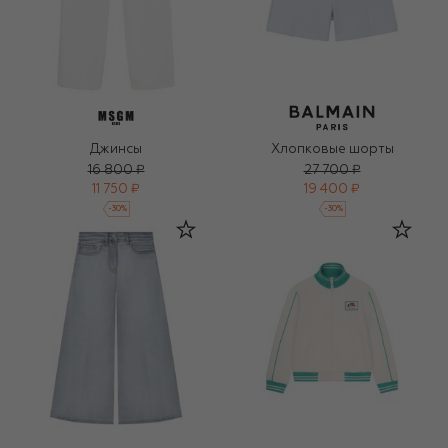
Джинсы
Хлопковые шорты
16 800 ₽
27 700 ₽
11 750 ₽
19 400 ₽
-
30
%
-
30
%