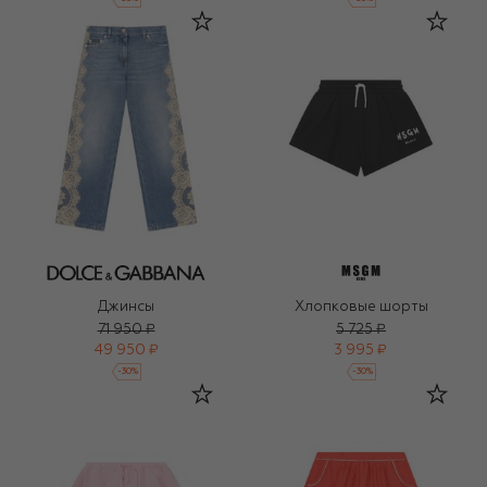
Джинсы
Хлопковые шорты
71 950 ₽
5 725 ₽
49 950 ₽
3 995 ₽
-
30
%
-
30
%