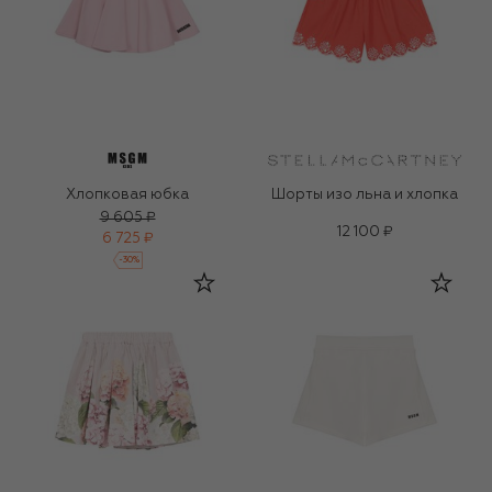
Хлопковая юбка
Шорты изо льна и хлопка
9 605 ₽
12 100 ₽
6 725 ₽
-
30
%