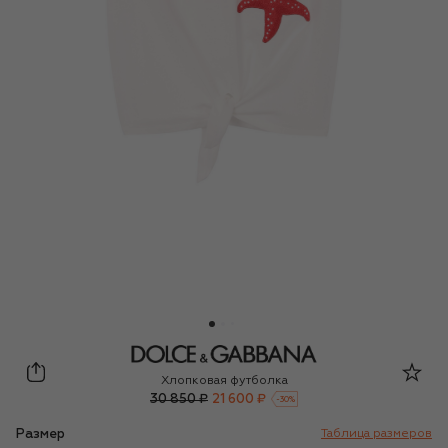
Dolce & Gabbana
Хлопковая футболка
30 850 ₽
21 600 ₽
-
30
%
Размер
Таблица размеров