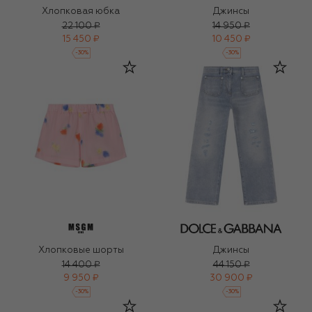
Хлопковая юбка
Джинсы
22 100 ₽
14 950 ₽
15 450 ₽
10 450 ₽
-
30
%
-
30
%
Хлопковые шорты
Джинсы
14 400 ₽
44 150 ₽
9 950 ₽
30 900 ₽
-
30
%
-
30
%