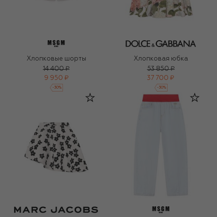
Хлопковые шорты
Хлопковая юбка
14 400 ₽
53 850 ₽
9 950 ₽
37 700 ₽
-
30
%
-
30
%