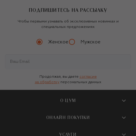
ПОДПИШИТЕСЬ НА РАССЫЛКУ
Чтобы первыми узнавать об эксклюзивных новинках и
специальных предложениях
Женское
Мужское
Продолжая, вы даете
согласие
на обработку
персональных данных
О ЦУМ
О магазине
ОНЛАЙН ПОКУПКИ
Новости и события
Вопросы и ответы
УСЛУГИ
Бутики и ПВЗ ЦУМ