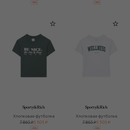
-
30
%
-
30
%
Хлопковая футболка
Хлопковая футболка
7 865 ₽
5 505 ₽
7 865 ₽
5 505 ₽
-
30
%
-
30
%