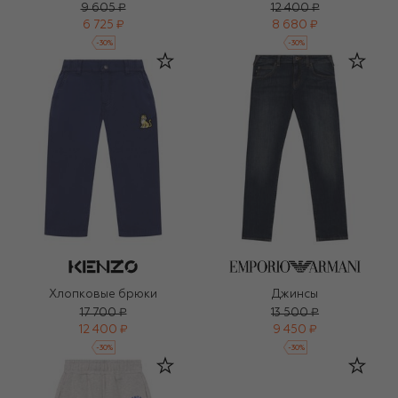
9 605 ₽
12 400 ₽
6 725 ₽
8 680 ₽
-
30
%
-
30
%
Хлопковые брюки
Джинсы
17 700 ₽
13 500 ₽
12 400 ₽
9 450 ₽
-
30
%
-
30
%