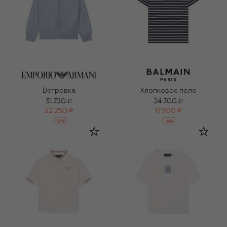
Ветровка
Хлопковое поло
31 750 ₽
24 700 ₽
22 250 ₽
17 300 ₽
-
30
%
-
30
%