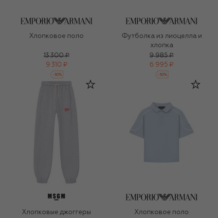
Хлопковое поло
Футболка из лиоцелла и
хлопка
13 300 ₽
9 985 ₽
9 310 ₽
6 995 ₽
-
30
%
-
30
%
Хлопковые джоггеры
Хлопковое поло