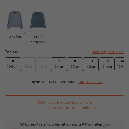
Голубой
Темно-
голубой
Размер
Таблица размеров
4
5
6
7
8
10
12
14
106cm
112cm
118cm
124cm
130cm
142cm
154cm
166cm
Получите заказ с примеркой
завтра c 13:00
-30% на коллекции весна-лето 

с 3 по 17 августа!
Смотреть подборку
20% кешбэк для чёрной карты и 8% кешбэк для