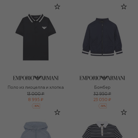
Поло из лиоцелла и хлопка
Бомбер
13 000 ₽
32 950 ₽
8 995 ₽
23 050 ₽
-
30
%
-
30
%