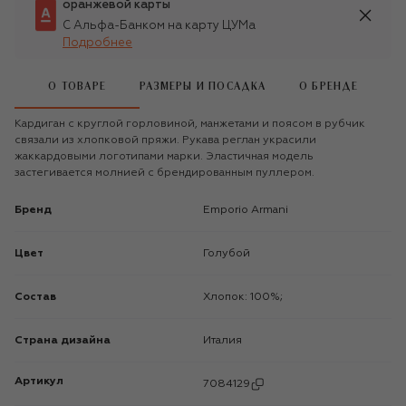
оранжевой карты
С Альфа-Банком на карту ЦУМа
Подробнее
О ТОВАРЕ
РАЗМЕРЫ И ПОСАДКА
О БРЕНДЕ
Кардиган с круглой горловиной, манжетами и поясом в рубчик
связали из хлопковой пряжи. Рукава реглан украсили
жаккардовыми логотипами марки. Эластичная модель
застегивается молнией с брендированным пуллером.
Бренд
Emporio Armani
Цвет
Голубой
Состав
Хлопок: 100%;
Страна дизайна
Италия
Артикул
7084129