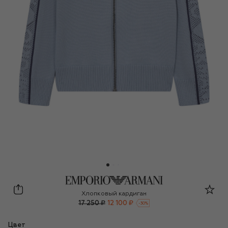
Emporio Armani
Хлопковый кардиган
17 250 ₽
12 100 ₽
-
30
%
Цвет