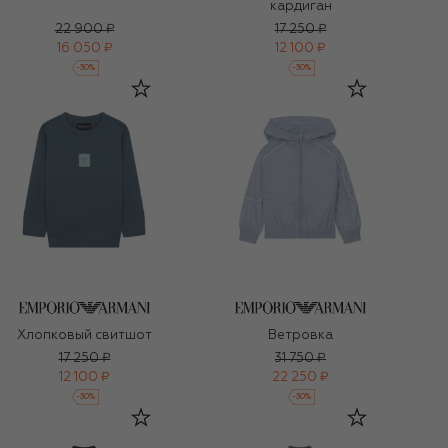
кардиган
22 900 ₽
17 250 ₽
16 050 ₽
12 100 ₽
-
30
%
-
30
%
Хлопковый свитшот
Ветровка
17 250 ₽
31 750 ₽
12 100 ₽
22 250 ₽
-
30
%
-
30
%