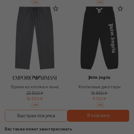
-
30
%
-
30
%
Брюки из хлопка и льна
Хлопковые джоггеры
23 300 ₽
15 950 ₽
16 300 ₽
11 150 ₽
-
30
%
-
30
%
В корзину
Быстрая покупка
Вас также может заинтересовать